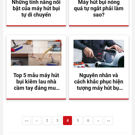
Những tính năng nổi
Máy hút bụi nóng
bật của máy hút bụi
quá tự ngắt phải làm
tự di chuyển
sao?
Top 5 mẫu máy hút
Nguyên nhân và
bụi kiêm lau nhà
cách khắc phục hiện
cầm tay đáng mua
tượng máy hút bụi
nhất
không hút được
««
«
2
3
4
5
6
»
»»