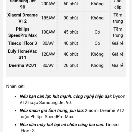
Samsung Jet
Cao
200AW
60 phút
Không
90
cấp
Xiaomi Dreame
Tầm
185AW
90 phút
Không
V12
trung
Philips
Tầm
100AW
45 phút
Có
SpeedPro Max
trung
Tineco iFloor 3
80AW
40 phút
Có
Giá rẻ
Eufy HomeVac
120AW
40 phút
Không
Giá rẻ
S11
Deerma VC01
80AW
20 phút
Không
Giá rẻ
Nhận xét:
Nếu bạn cần lực hút mạnh, công nghệ hiện đại:
Dyson
V12 hoặc Samsung Jet 90.
Nếu muốn giá tầm trung, pin lâu:
Xiaomi Dreame V12
hoặc Philips SpeedPro Max.
Nếu cần máy hút bụi có chức năng lau sàn:
Tineco
iFloor 3.