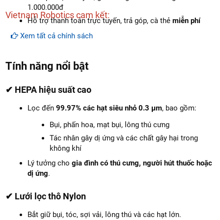
1.000.000đ
Vietnam Robotics cam kết:
Hỗ trợ thanh toán trực tuyến, trả góp, cà thẻ
miễn phí
Xem tất cả chính sách
Tính năng nổi bật
✔ HEPA hiệu suất cao
Lọc đến
99.97% các hạt siêu nhỏ 0.3 µm
, bao gồm:
Bụi, phấn hoa, mạt bụi, lông thú cưng
Tác nhân gây dị ứng và các chất gây hại trong
không khí
Lý tưởng cho
gia đình có thú cưng, người hút thuốc hoặc
dị ứng
.
✔ Lưới lọc thô Nylon
Bắt giữ bụi, tóc, sợi vải, lông thú và các hạt lớn.