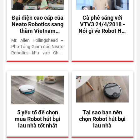
Đại diện cao cấp của
Cà phê sáng với
Neato Robotics sang
VTV3 24/4/2018 -
thăm Vietnam
Nói gì về Robot Hút
Robotics
Bụi Lau Nhà
Mr. Allen Hollingshead –
Phó Tổng Giám đốc Neato
Robotics khu vực Châu
Mỹ/Châu Á Thái Bình
Dương – đã thăm
showroom và làm việc với
ban lãnh đạo Vietnam
Robotics. Hai bên trao đổi
về chiến lược phát triển thị
trường Việt Nam và cam
kết hỗ trợ lâu dài từ Neato
trong thời gian tới.
5 yếu tố để chọn
Tại sao bạn nên
mua Robot hút bụi
chọn Robot hút bụi
lau nhà tốt nhất
lau nhà