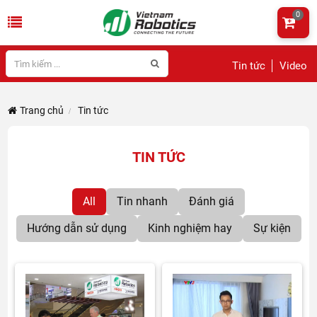
0
Tin tức
Video
Trang chủ
Tin tức
TIN TỨC
All
Tin nhanh
Đánh giá
Hướng dẫn sử dụng
Kinh nghiệm hay
Sự kiện