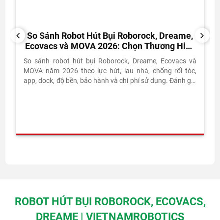
So Sánh Robot Hút Bụi Roborock, Dreame,
PREVIOUS
NEXT
Ecovacs và MOVA 2026: Chọn Thương Hiệu
Nào?
So sánh robot hút bụi Roborock, Dreame, Ecovacs và
MOVA năm 2026 theo lực hút, lau nhà, chống rối tóc,
app, dock, độ bền, bảo hành và chi phí sử dụng. Đánh giá
thực tế từ Vietnam Robotics.
ROBOT HÚT BỤI ROBOROCK, ECOVACS,
DREAME | VIETNAMROBOTICS