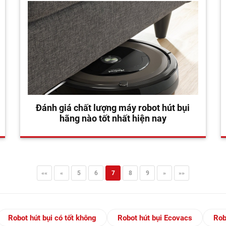
Đánh giá chất lượng máy robot hút bụi
hãng nào tốt nhất hiện nay
««
«
5
6
7
8
9
»
»»
Robot hút bụi có tốt không
Robot hút bụi Ecovacs
Rob