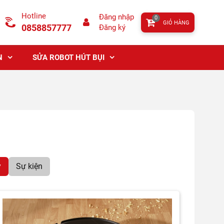
Hotline
Đăng nhập
0
GIỎ HÀNG
0858857777
Đăng ký
N
SỬA ROBOT HÚT BỤI
y
Sự kiện