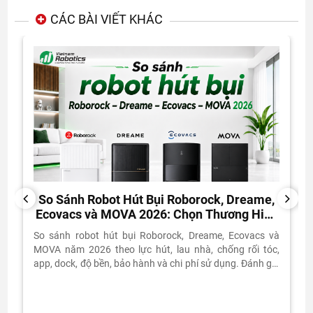
CÁC BÀI VIẾT KHÁC
So Sánh Robot Hút Bụi Roborock, Dreame,
PREVIOUS
NEXT
Ecovacs và MOVA 2026: Chọn Thương Hiệu
Nào?
So sánh robot hút bụi Roborock, Dreame, Ecovacs và
MOVA năm 2026 theo lực hút, lau nhà, chống rối tóc,
app, dock, độ bền, bảo hành và chi phí sử dụng. Đánh giá
thực tế từ Vietnam Robotics.