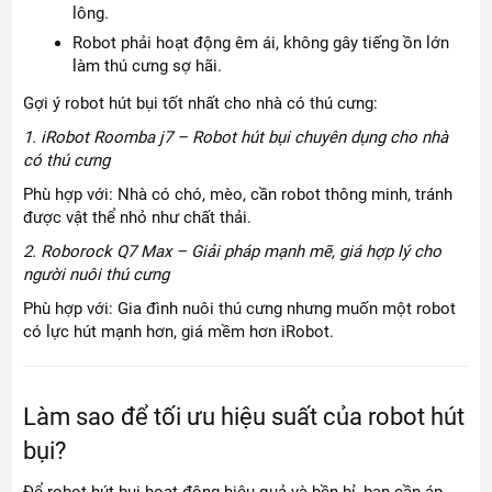
lông.
Robot phải hoạt động êm ái, không gây tiếng ồn lớn
làm thú cưng sợ hãi.
Gợi ý robot hút bụi tốt nhất cho nhà có thú cưng:
1. iRobot Roomba j7 – Robot hút bụi chuyên dụng cho nhà
có thú cưng
Phù hợp với: Nhà có chó, mèo, cần robot thông minh, tránh
được vật thể nhỏ như chất thải.
2. Roborock Q7 Max – Giải pháp mạnh mẽ, giá hợp lý cho
người nuôi thú cưng
Phù hợp với: Gia đình nuôi thú cưng nhưng muốn một robot
có lực hút mạnh hơn, giá mềm hơn iRobot.
Làm sao để tối ưu hiệu suất của robot hút
bụi?
Để robot hút bụi hoạt động hiệu quả và bền bỉ, bạn cần áp