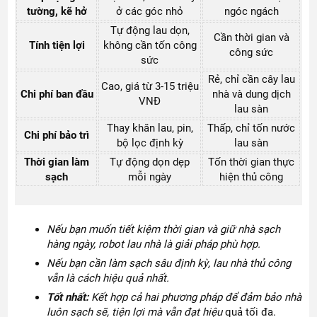
tường, kẽ hở
ở các góc nhỏ
ngóc ngách
Tự động lau dọn,
Cần thời gian và
Tính tiện lợi
không cần tốn công
công sức
sức
Rẻ, chỉ cần cây lau
Cao, giá từ 3-15 triệu
Chi phí ban đầu
nhà và dung dịch
VNĐ
lau sàn
Thay khăn lau, pin,
Thấp, chỉ tốn nước
Chi phí bảo trì
bộ lọc định kỳ
lau sàn
Thời gian làm
Tự động dọn dẹp
Tốn thời gian thực
sạch
mỗi ngày
hiện thủ công
Nếu bạn muốn tiết kiệm thời gian và giữ nhà sạch
hàng ngày, robot lau nhà là giải pháp phù hợp.
Nếu bạn cần làm sạch sâu định kỳ, lau nhà thủ công
vẫn là cách hiệu quả nhất.
Tốt nhất:
Kết hợp cả hai phương pháp để đảm bảo nhà
luôn sạch sẽ, tiện lợi mà vẫn đạt hiệu
quả tối đa.