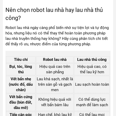
Nên chọn robot lau nhà hay lau nhà thủ
công?
Robot lau nhà ngày càng phổ biến nhờ sự tiện lợi và tự động
hóa, nhưng liệu nó có thể thay thế hoàn toàn phương pháp
lau nhà truyền thống hay không? Hãy cùng phân tích chi tiết
để thấy rõ ưu, nhược điểm của từng phương pháp.
Tiêu chí
Robot lau nhà
Lau nhà thủ công
Bụi, tóc, lông
Hiệu quả cao trên
Hiệu quả cao, có
thú
sàn phẳng
thể lau kỹ hơn
Vết bẩn nhẹ
Lau khá sạch, nhất là
(nước đổ, dấu
trên sàn gỗ và gạch
Lau sạch hoàn toàn
chân)
men
Vết bẩn cứng
Không hiệu quả với
Có thể dùng lực
đầu (bùn đất,
vết bẩn bám lâu
mạnh để làm sạch
dầu mỡ)
Tiếp cận góc
Hạn chế, khó lau kỹ
Có thể lau mọi