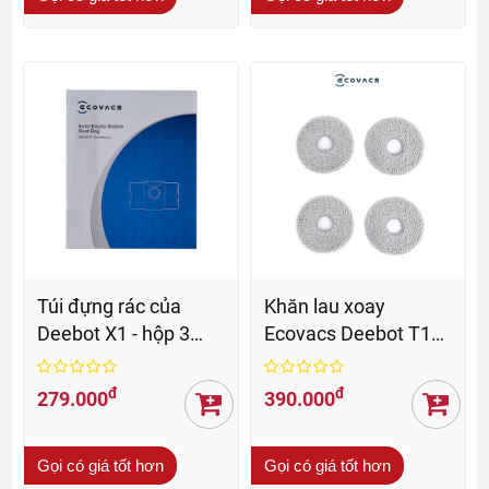
Túi đựng rác của
Khăn lau xoay
Deebot X1 - hộp 3
Ecovacs Deebot T10
chiếc
/ T20 / X1 / X2 / T30 /
X5
đ
đ
279.000
390.000
Gọi có giá tốt hơn
Gọi có giá tốt hơn