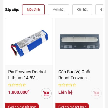
Sắp xếp:
Mặc định
Mới nhất
Cũ nhất
Giá t
Pin Ecovacs Deebot
Cản Bảo Vệ Chổi
Lithium 14.8V-
Robot Ecovacs
DC/5200mAh
OZMO 920/950
Chính Hãng
đ
1.800.000
Liên hệ
Gọi có giá tốt hơn
Gọi có giá tốt hơn