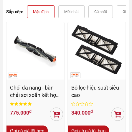
Sắp xếp:
Mặc định
Mới nhất
Cũ nhất
Giá t
Chổi đa năng - bàn
Bộ lọc hiệu suất siêu
chải sợi xoắn kết hợp
cao
lưỡi gạt mềm Neato
Botvac ™
đ
đ
775.000
340.000
Gọi có giá tốt hơn
Gọi có giá tốt hơn