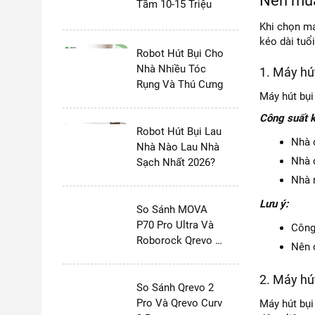
Nên mua
Tầm 10-15 Triệu
Khi chọn má
kéo dài tuổ
Robot Hút Bụi Cho
Nhà Nhiều Tóc
1. Máy hút
Rụng Và Thú Cưng
Máy hút bụi
Công suất k
Robot Hút Bụi Lau
Nhà 
Nhà Nào Lau Nhà
Nhà 
Sạch Nhất 2026?
Nhà 
Lưu ý:
So Sánh MOVA
P70 Pro Ultra Và
Công
Roborock Qrevo 2
Nên 
Pro
2. Máy hú
So Sánh Qrevo 2
Pro Và Qrevo Curv
Máy hút bụi