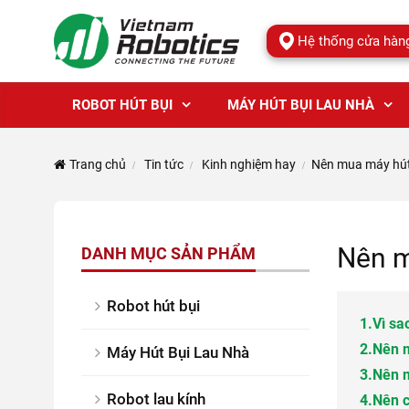
Hệ thống cửa hàn
ROBOT HÚT BỤI
MÁY HÚT BỤI LAU NHÀ
Trang chủ
Tin tức
Kinh nghiệm hay
Nên mua máy hút 
Nên m
DANH MỤC SẢN PHẨM
Robot hút bụi
1.
Vì sa
2.
Nên m
Máy Hút Bụi Lau Nhà
3.
Nên m
Robot lau kính
4.
Nên c