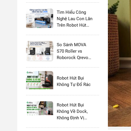
Tìm Hiểu Công
Nghệ Lau Con Lăn
Trên Robot Hút
Bụi Lau Nhà 2026:
Có Thực Sự Tốt
Hơn Giẻ Xoay
So Sánh MOVA
Không?
S70 Roller vs
Roborock Qrevo
Curv 2 Flow vs
Ecovacs Deebot
T80S - 2026
Robot Hút Bụi
Không Tự Đổ Rác
Robot Hút Bụi
Không Về Dock,
Không Định Vị
Được