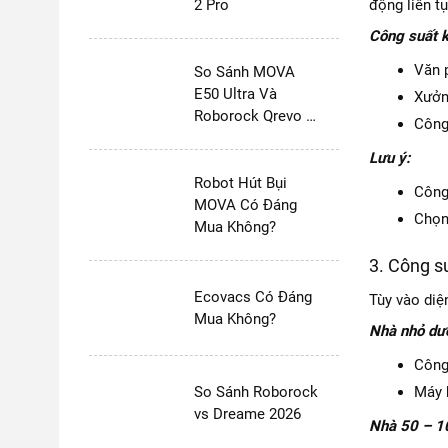
2 Pro
động liên tụ
Công suất k
Văn 
So Sánh MOVA
E50 Ultra Và
Xưởn
Roborock Qrevo S
Công
Pro
Lưu ý:
Robot Hút Bụi
Công
MOVA Có Đáng
Chọn 
Mua Không?
3. Công s
Ecovacs Có Đáng
Tùy vào diệ
Mua Không?
Nhà nhỏ dư
Công
So Sánh Roborock
Máy 
vs Dreame 2026
Nhà 50 – 