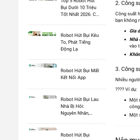
Top 5 Robot Hút
2. Công s
Bụi Dưới 10 Triệu
Công suất h
Tốt Nhất 2026: Có
bạn không n
Dock Tự Giặt
Không?
Gia 
Robot Hút Bụi Kêu
Nhà 
To, Phát Tiếng
vào 
Động Lạ
Khôn
3. Công s
Robot Hút Bụi Mất
Kết Nối App
Nhiều người
???? Ví dụ:
Robot Hút Bụi Lau
Một 
Nhà Bị Hôi:
công
Nguyên Nhân,
Một 
Cách Khắc Phục
Triệt Để
Robot Hút Bụi