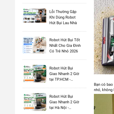
và MOVA 2026:
Chọn Thương
Hiệu Nào?
Lỗi Thường Gặp
Khi Dùng Robot
Hút Bụi Lau Nhà
Robot Hút Bụi Tốt
Nhất Cho Gia Đình
Có Trẻ Nhỏ 2026
Robot Hút Bụi
Giao Nhanh 2 Giờ
tại TP.HCM -
Bạn có bao 
Vietnam Robotics
nhỏ, không 
Robot Hút Bụi
Giao Nhanh 2 Giờ
tại Hà Nội -
Vietnam Robotics