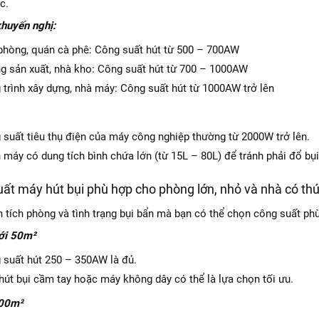
c.
huyến nghị:
phòng, quán cà phê: Công suất hút từ 500 – 700AW
g sản xuất, nhà kho: Công suất hút từ 700 – 1000AW
 trình xây dựng, nhà máy: Công suất hút từ 1000AW trở lên
 suất tiêu thụ điện của máy công nghiệp thường từ 2000W trở lên.
máy có dung tích bình chứa lớn (từ 15L – 80L) để tránh phải đổ bụi 
uất máy hút bụi phù hợp cho phòng lớn, nhỏ và nhà có th
n tích phòng và tình trạng bụi bẩn mà bạn có thể chọn công suất ph
ới 50m²
 suất hút 250 – 350AW là đủ.
hút bụi cầm tay hoặc máy không dây có thể là lựa chọn tối ưu.
100m²