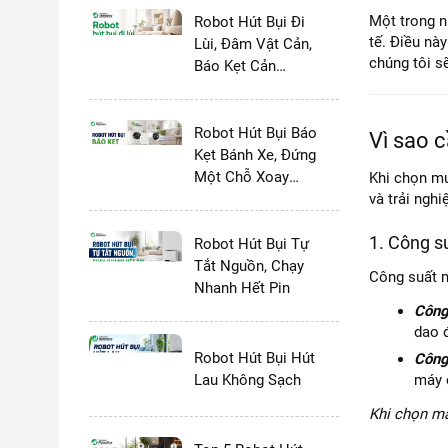
Một trong n
Robot Hút Bụi Đi
tế. Điều nà
Lùi, Đâm Vật Cản,
chúng tôi s
Báo Kẹt Cản
Trước
Robot Hút Bụi Báo
Vì sao 
Kẹt Bánh Xe, Đứng
Một Chỗ Xoay
Khi chọn mu
Tròn
và trải ngh
1. Công s
Robot Hút Bụi Tự
Tắt Nguồn, Chạy
Công suất m
Nhanh Hết Pin
Công 
dao 
Robot Hút Bụi Hút
Công 
Lau Không Sạch
máy c
Khi chọn má