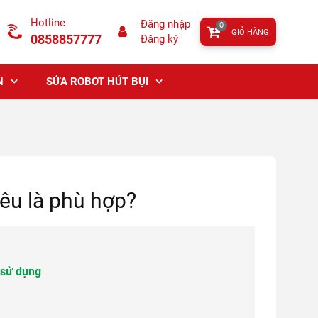
Hotline
Đăng nhập
0
GIỎ HÀNG
0858857777
Đăng ký
N
SỬA ROBOT HÚT BỤI
êu là phù hợp?
 sử dụng