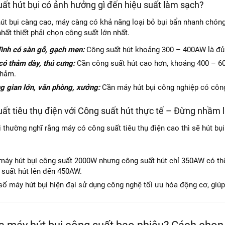
uất hút bụi có ảnh hưởng gì đến hiệu suất làm sạch?
út bụi càng cao, máy càng có khả năng loại bỏ bụi bẩn nhanh chóng 
hất thiết phải chọn công suất lớn nhất.
đình có sàn gỗ, gạch men:
Công suất hút khoảng 300 – 400AW là đủ 
có thảm dày, thú cưng:
Cần công suất hút cao hơn, khoảng 400 – 6
thảm.
g gian lớn, văn phòng, xưởng:
Cần máy hút bụi công nghiệp có công
uất tiêu thụ điện với Công suất hút thực tế – Đừng nhầm 
 thường nghĩ rằng máy có công suất tiêu thụ điện cao thì sẽ hút bụi
máy hút bụi công suất 2000W nhưng công suất hút chỉ 350AW có 
 suất hút lên đến 450AW.
số máy hút bụi hiện đại sử dụng công nghệ tối ưu hóa động cơ, giú