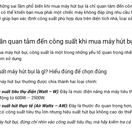
hững sai lầm phổ biến khi mua máy hút bụi là chỉ quan tâm đến côn
y có thể khiến bạn mua phải một chiếc máy không đáp ứng nhu cầu h
ẽ giúp bạn xác định công suất phù hợp dựa trên diện tích nhà, loại 
cần quan tâm đến công suất khi mua máy hút b
a máy hút bụi, công suất là một trong những yếu tố quan trọng nhấ
iệm sử dụng.
uất máy hút bụi là gì? Hiểu đúng để chọn đúng
áy hút bụi thường được chia thành hai loại chính:
suất tiêu thụ điện (Watt – W):
Đây là mức điện năng mà máy tiêu th
động từ 600W – 2500W.
suất hút thực tế (Air Watts – AW):
Đây là thước đo quan trọng hơn,
ó công suất tiêu thụ lớn nhưng hiệu suất hút bụi không cao do thiế
y hút bụi, đừng chỉ nhìn vào công suất tiêu thụ, mà hãy kiểm tra cả