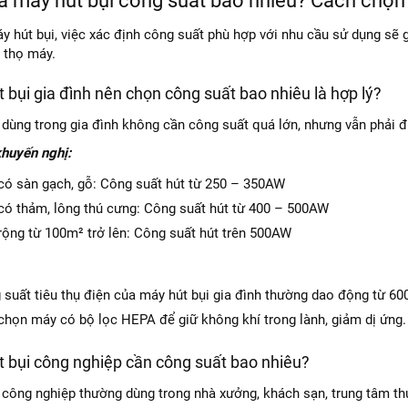
 máy hút bụi công suất bao nhiêu? Cách chọn
y hút bụi, việc xác định công suất phù hợp với nhu cầu sử dụng sẽ 
i thọ máy.
 bụi gia đình nên chọn công suất bao nhiêu là hợp lý?
 dùng trong gia đình không cần công suất quá lớn, nhưng vẫn phải 
huyến nghị:
có sàn gạch, gỗ: Công suất hút từ 250 – 350AW
có thảm, lông thú cưng: Công suất hút từ 400 – 500AW
rộng từ 100m² trở lên: Công suất hút trên 500AW
 suất tiêu thụ điện của máy hút bụi gia đình thường dao động từ 6
chọn máy có bộ lọc HEPA để giữ không khí trong lành, giảm dị ứng.
t bụi công nghiệp cần công suất bao nhiêu?
 công nghiệp thường dùng trong nhà xưởng, khách sạn, trung tâm thư