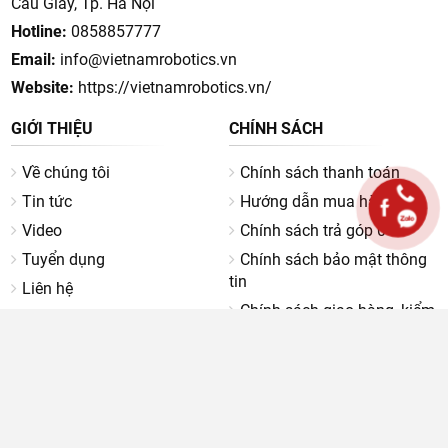
Cầu Giấy, Tp. Hà Nội
Hotline:
0858857777
Email:
info@vietnamrobotics.vn
Website:
https://vietnamrobotics.vn/
GIỚI THIỆU
CHÍNH SÁCH
Về chúng tôi
Chính sách thanh toán
Tin tức
Hướng dẫn mua hàng
Video
Chính sách trả góp 0%
Tuyển dụng
Chính sách bảo mật thông
tin
Liên hệ
Chính sách giao hàng, kiểm
hàng
Chính sách bảo hành
Chính sách đổi trả
Chính sách khiếu nại