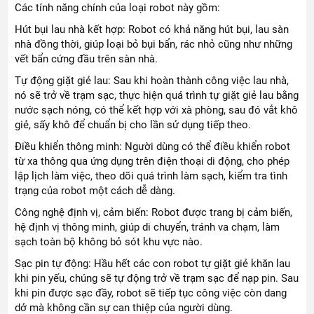
Các tính năng chính của loại robot này gồm:
Hút bụi lau nhà kết hợp: Robot có khả năng hút bụi, lau sàn
nhà đồng thời, giúp loại bỏ bụi bẩn, rác nhỏ cũng như những
vết bẩn cứng đầu trên sàn nhà.
Tự động giặt giẻ lau: Sau khi hoàn thành công việc lau nhà,
nó sẽ trở về trạm sạc, thực hiện quá trình tự giặt giẻ lau bằng
nước sạch nóng, có thể kết hợp với xà phòng, sau đó vắt khô
giẻ, sấy khô để chuẩn bị cho lần sử dụng tiếp theo.
Điều khiển thông minh: Người dùng có thể điều khiển robot
từ xa thông qua ứng dụng trên điện thoại di động, cho phép
lập lịch làm việc, theo dõi quá trình làm sạch, kiểm tra tình
trạng của robot một cách dễ dàng.
Công nghệ định vị, cảm biến: Robot được trang bị cảm biến,
hệ định vị thông minh, giúp di chuyển, tránh va chạm, làm
sạch toàn bộ không bỏ sót khu vực nào.
Sạc pin tự động: Hầu hết các con robot tự giặt giẻ khăn lau
khi pin yếu, chúng sẽ tự động trở về trạm sạc để nạp pin. Sau
khi pin được sạc đầy, robot sẽ tiếp tục công việc còn dang
dở mà không cần sự can thiệp của người dùng.