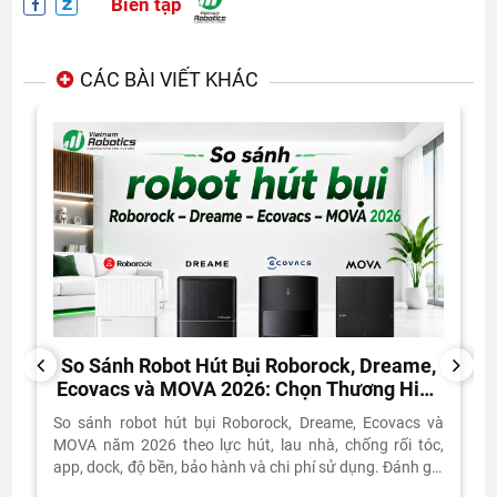
Biên tập
CÁC BÀI VIẾT KHÁC
So Sánh Robot Hút Bụi Roborock, Dreame,
PREVIOUS
NEXT
Ecovacs và MOVA 2026: Chọn Thương Hiệu
Nào?
So sánh robot hút bụi Roborock, Dreame, Ecovacs và
MOVA năm 2026 theo lực hút, lau nhà, chống rối tóc,
app, dock, độ bền, bảo hành và chi phí sử dụng. Đánh giá
thực tế từ Vietnam Robotics.