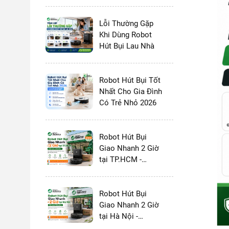
và MOVA 2026:
Chọn Thương
Hiệu Nào?
Lỗi Thường Gặp
Khi Dùng Robot
Hút Bụi Lau Nhà
Robot Hút Bụi Tốt
Nhất Cho Gia Đình
Có Trẻ Nhỏ 2026
Robot Hút Bụi
Giao Nhanh 2 Giờ
tại TP.HCM -
Vietnam Robotics
Robot Hút Bụi
Giao Nhanh 2 Giờ
tại Hà Nội -
Vietnam Robotics