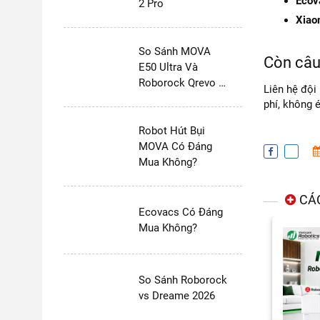
Ecov
2 Pro
Xiao
So Sánh MOVA
Còn câu
E50 Ultra Và
Roborock Qrevo S
Liên hệ đội
Pro
phí, không 
Robot Hút Bụi
MOVA Có Đáng
Mua Không?
CÁC
Ecovacs Có Đáng
Mua Không?
So Sánh Roborock
vs Dreame 2026