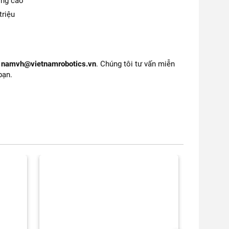
ợng cao
triệu
l
namvh@vietnamrobotics.vn
. Chúng tôi tư vấn miễn
bạn.