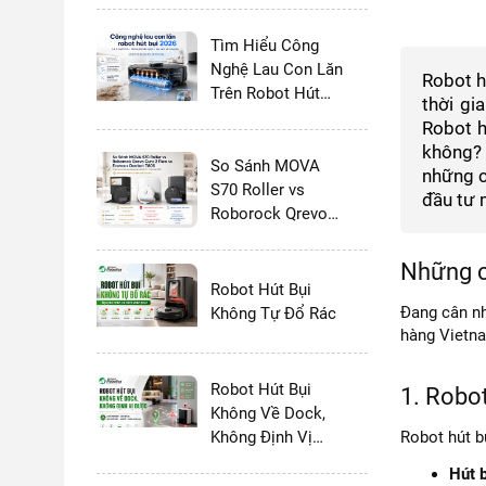
Tìm Hiểu Công
Nghệ Lau Con Lăn
Robot h
Trên Robot Hút
thời gi
Bụi Lau Nhà 2026:
Robot h
Có Thực Sự Tốt
không? 
Hơn Giẻ Xoay
So Sánh MOVA
những c
Không?
S70 Roller vs
đầu tư 
Roborock Qrevo
Curv 2 Flow vs
Ecovacs Deebot
Những c
T80S - 2026
Robot Hút Bụi
Đang cân nh
Không Tự Đổ Rác
hàng Vietna
Robot Hút Bụi
1. Robot
Không Về Dock,
Không Định Vị
Robot hút b
Được
Hút b