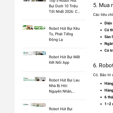
Top 5 Robot Hút
5. Mua r
Bụi Dưới 10 Triệu
Tốt Nhất 2026: Có
Các tiêu ch
Dock Tự Giặt
Không?
Diện 
Robot Hút Bụi Kêu
Có t
To, Phát Tiếng
Sàn l
Động Lạ
Ngân
Có t
Robot Hút Bụi Mất
Kết Nối App
6. Robot
Có. Bảo trì 
Robot Hút Bụi Lau
Hàng
Nhà Bị Hôi:
Hàng
Nguyên Nhân,
Cách Khắc Phục
6 thá
Triệt Để
1–2 
Robot Hút Bụi