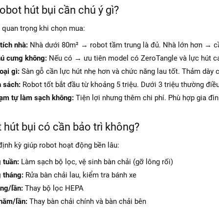
obot hút bụi cần chú ý gì?
í quan trọng khi chọn mua:
tích nhà:
Nhà dưới 80m² → robot tầm trung là đủ. Nhà lớn hơn → cần
hú cưng không:
Nếu có → ưu tiên model có ZeroTangle và lực hút c
oại gì:
Sàn gỗ cần lực hút nhẹ hơn và chức năng lau tốt. Thảm dày c
 sách:
Robot tốt bắt đầu từ khoảng 5 triệu. Dưới 3 triệu thường đi
rạm tự làm sạch không:
Tiện lợi nhưng thêm chi phí. Phù hợp gia đì
 hút bụi có cần bảo trì không?
định kỳ giúp robot hoạt động bền lâu:
 tuần:
Làm sạch bộ lọc, vệ sinh bàn chải (gỡ lông rối)
 tháng:
Rửa bàn chải lau, kiểm tra bánh xe
ng/lần:
Thay bộ lọc HEPA
năm/lần:
Thay bàn chải chính và bàn chải bên