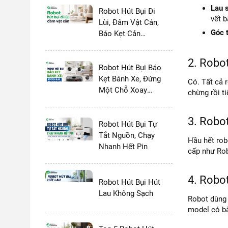
Lau 
Robot Hút Bụi Đi
vết 
Lùi, Đâm Vật Cản,
Góc 
Báo Kẹt Cản
Trước
2. Robo
Robot Hút Bụi Báo
Kẹt Bánh Xe, Đứng
Có. Tất cả 
Một Chỗ Xoay
chừng rồi t
Tròn
3. Robo
Robot Hút Bụi Tự
Tắt Nguồn, Chạy
Hầu hết rob
Nhanh Hết Pin
cấp như Rob
4. Robo
Robot Hút Bụi Hút
Lau Không Sạch
Robot dùng 
model có bà