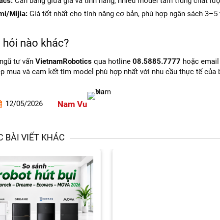
acs:
Cân bằng giữa giá và tính năng, nhiều model tầm trung chất lư
mi/Mijia:
Giá tốt nhất cho tính năng cơ bản, phù hợp ngân sách 3–5 
 hỏi nào khác?
 ngũ tư vấn
VietnamRobotics
qua hotline
08.5885.7777
hoặc emai
ép mua và cam kết tìm model phù hợp nhất với nhu cầu thực tế của 
Nam Vu
12/05/2026
 BÀI VIẾT KHÁC