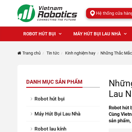
Hệ thống cửa hàn
ROBOT HÚT BỤI
MÁY HÚT BỤI LAU NHÀ
Trang chủ
Tin tức
Kinh nghiệm hay
Những Thắc Mắc 
Những
DANH MỤC SẢN PHẨM
Lau N
Robot hút bụi
Robot hút 
Máy Hút Bụi Lau Nhà
Cùng Vietn
sản phẩm, 
Robot lau kính