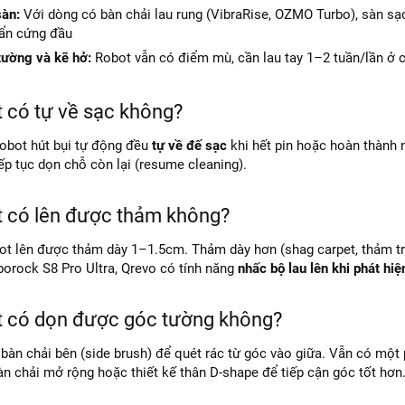
sàn:
Với dòng có bàn chải lau rung (VibraRise, OZMO Turbo), sàn sạ
bẩn cứng đầu
tường và kẽ hở:
Robot vẫn có điểm mù, cần lau tay 1–2 tuần/lần ở cá
t có tự về sạc không?
robot hút bụi tự động đều
tự về đế sạc
khi hết pin hoặc hoàn thành 
iếp tục dọn chỗ còn lại (resume cleaning).
t có lên được thảm không?
ot lên được thảm dày 1–1.5cm. Thảm dày hơn (shag carpet, thảm tr
orock S8 Pro Ultra, Qrevo có tính năng
nhấc bộ lau lên khi phát hi
t có dọn được góc tường không?
bàn chải bên (side brush) để quét rác từ góc vào giữa. Vẫn có một 
n chải mở rộng hoặc thiết kế thân D-shape để tiếp cận góc tốt hơn