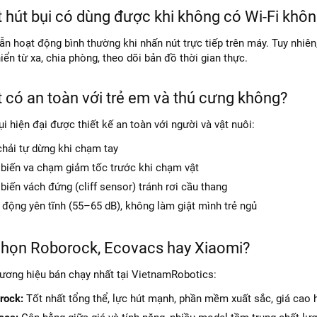
t hút bụi có dùng được khi không có Wi-Fi khô
ẫn hoạt động bình thường khi nhấn nút trực tiếp trên máy. Tuy nhiên,
iển từ xa, chia phòng, theo dõi bản đồ thời gian thực.
 có an toàn với trẻ em và thú cưng không?
i hiện đại được thiết kế an toàn với người và vật nuôi:
chải tự dừng khi chạm tay
biến va chạm giảm tốc trước khi chạm vật
iến vách đứng (cliff sensor) tránh rơi cầu thang
 động yên tĩnh (55–65 dB), không làm giật mình trẻ ngủ
chọn Roborock, Ecovacs hay Xiaomi?
hương hiệu bán chạy nhất tại VietnamRobotics:
rock:
Tốt nhất tổng thể, lực hút mạnh, phần mềm xuất sắc, giá cao