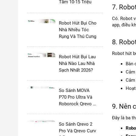
Tầm 10-15 Triệu
7. Robo
Có. Robot v
Robot Hút Bụi Cho
app, điều kh
Nhà Nhiều Tóc
Rụng Và Thú Cưng
8. Robot
Robot hút bụ
Robot Hút Bụi Lau
Nhà Nào Lau Nhà
Bàn 
Sạch Nhất 2026?
Cảm 
Cảm b
Hoạt
So Sánh MOVA
P70 Pro Ultra Và
Roborock Qrevo 2
9. Nên 
Pro
Đây là ba t
So Sánh Qrevo 2
Robo
Pro Và Qrevo Curv