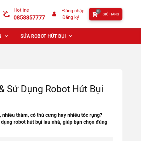
Hotline
Đăng nhập
0
GIỎ HÀNG
0858857777
Đăng ký
N
SỬA ROBOT HÚT BỤI
 Sử Dụng Robot Hút Bụi
, nhiều thảm, có thú cưng hay nhiều tóc rụng?
dụng robot hút bụi lau nhà, giúp bạn chọn đúng