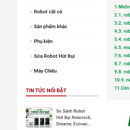
1.
Những
Robot cắt cỏ
2.
1. ro
3.
2. ro
Sản phẩm khác
4.
3. ro
5.
4. ro
Phụ kiện
6.
5. mu
7.
6. ro
Sửa Robot Hút Bụi
8.
7. ro
Máy Chiếu
9.
8. ro
10.
9. n
11.
Còn 
TIN TỨC NỔI BẬT
So Sánh Robot
Hút Bụi Roborock,
Dreame, Ecovacs