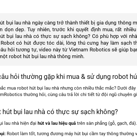
út bụi lau nhà ngày càng trở thành thiết bị gia dụng thông m
an dọn dẹp. Tuy nhiên, trước khi quyết định mua, rất nh
út bụi lau nhà có thực sự sạch không? Có phù hợp với nh
Robot có hút được tóc dài, lông thú cưng hay làm sạch 
âu hỏi tương tự, video này từ Vietnam Robotics sẽ giúp bạn
một robot hút bụi lau nhà thông minh.
âu hỏi thường gặp khi mua & sử dụng robot hút
ắc mua robot hút bụi lau nhà nhưng còn nhiều thắc mắc? Dưới đây 
mRobotics thường hỏi, cùng câu trả lời chi tiết từ đội ngũ chuyên 
 hút bụi lau nhà có thực sự sạch không?
ụi lau nhà hiện đại
hút và lau hiệu quả
trên sàn phẳng (gỗ, gạch, đá).
ụi:
Robot làm tốt, tương đương máy hút bụi cầm tay thông thường vớ