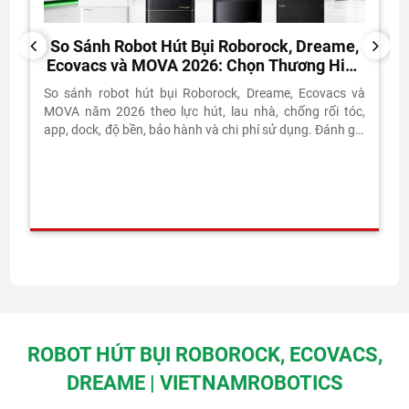
So Sánh Robot Hút Bụi Roborock, Dreame,
PREVIOUS
NEXT
Ecovacs và MOVA 2026: Chọn Thương Hiệu
Nào?
So sánh robot hút bụi Roborock, Dreame, Ecovacs và
MOVA năm 2026 theo lực hút, lau nhà, chống rối tóc,
app, dock, độ bền, bảo hành và chi phí sử dụng. Đánh giá
thực tế từ Vietnam Robotics.
ROBOT HÚT BỤI ROBOROCK, ECOVACS,
DREAME | VIETNAMROBOTICS