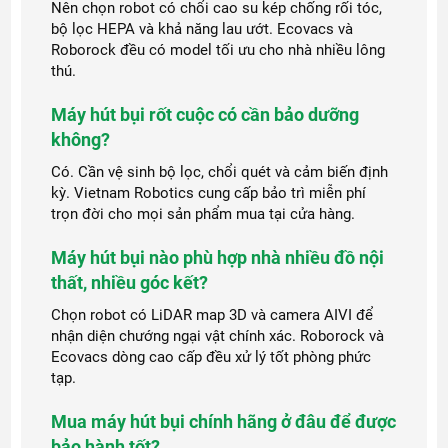
Nên chọn robot có chổi cao su kép chống rối tóc,
bộ lọc HEPA và khả năng lau ướt. Ecovacs và
Roborock đều có model tối ưu cho nhà nhiều lông
thú.
Máy hút bụi rốt cuộc có cần bảo dưỡng
không?
Có. Cần vệ sinh bộ lọc, chổi quét và cảm biến định
kỳ. Vietnam Robotics cung cấp bảo trì miễn phí
trọn đời cho mọi sản phẩm mua tại cửa hàng.
Máy hút bụi nào phù hợp nhà nhiều đồ nội
thất, nhiều góc kết?
Chọn robot có LiDAR map 3D và camera AIVI để
nhận diện chướng ngại vật chính xác. Roborock và
Ecovacs dòng cao cấp đều xử lý tốt phòng phức
tạp.
Mua máy hút bụi chính hãng ở đâu để được
bảo hành tốt?