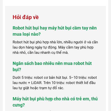
Hỏi đáp về
Robot hút bụi hay máy hút bụi cầm tay nên
mua loại nào?
Robot hút bụi phù hợp nhà lớn, nhiều người ở và cần
lau dọn hàng ngày tự động. Máy cầm tay phù hợp
nhà nhỏ, cần lau nhanh cụ thể mà.
Ngân sách bao nhiêu nên mua robot hút
bụi?
Dưới 5 triệu: robot cơ bản hút bụi. 5–10 triệu: robot
lau nước + LiDAR. Trên 10 triệu: robot thiết kế đầu
lau tự giặt hoặc trạm tự đổ rác.
Máy hút bụi phù hợp cho nhà có trẻ em, thú
cưng?