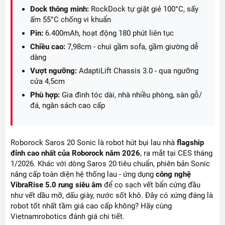
Dock thông minh:
RockDock tự giặt giẻ 100°C, sấy
ấm 55°C chống vi khuẩn
Pin:
6.400mAh, hoạt động 180 phút liên tục
Chiều cao:
7,98cm - chui gầm sofa, gầm giường dễ
dàng
Vượt ngưỡng:
AdaptiLift Chassis 3.0 - qua ngưỡng
cửa 4,5cm
Phù hợp:
Gia đình tóc dài, nhà nhiều phòng, sàn gỗ/
đá, ngân sách cao cấp
Roborock Saros 20 Sonic là robot hút bụi lau nhà
flagship
đỉnh cao nhất của Roborock năm 2026
, ra mắt tại CES tháng
1/2026. Khác với dòng Saros 20 tiêu chuẩn, phiên bản Sonic
nâng cấp toàn diện hệ thống lau - ứng dụng
công nghệ
VibraRise 5.0 rung siêu âm
để cọ sạch vết bẩn cứng đầu
như vết dầu mỡ, dấu giày, nước sốt khô. Đây có xứng đáng là
robot tốt nhất tầm giá cao cấp không? Hãy cùng
Vietnamrobotics đánh giá chi tiết.