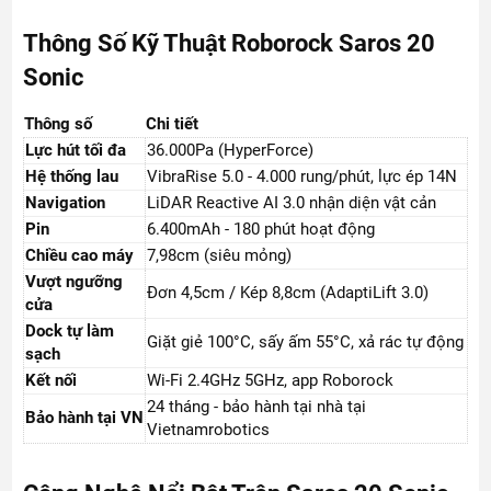
Thông Số Kỹ Thuật Roborock Saros 20
Sonic
Thông số
Chi tiết
Lực hút tối đa
36.000Pa (HyperForce)
Hệ thống lau
VibraRise 5.0 - 4.000 rung/phút, lực ép 14N
Navigation
LiDAR Reactive AI 3.0 nhận diện vật cản
Pin
6.400mAh - 180 phút hoạt động
Chiều cao máy
7,98cm (siêu mỏng)
Vượt ngưỡng
Đơn 4,5cm / Kép 8,8cm (AdaptiLift 3.0)
cửa
Dock tự làm
Giặt giẻ 100°C, sấy ấm 55°C, xả rác tự động
sạch
Kết nối
Wi-Fi 2.4GHz 5GHz, app Roborock
24 tháng - bảo hành tại nhà tại
Bảo hành tại VN
Vietnamrobotics