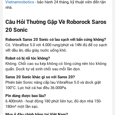
Vietnamrobotics
- bảo hành 24 tháng, kỹ thuật viên đến tận
nhà.
Câu Hỏi Thường Gặp Về Roborock Saros
20 Sonic
Roborock Saros 20 Sonic có lau sạch vết bẩn cứng không?
Có. VibraRise 5.0 với 4.000 rung/phút và 14N đủ để cọ sạch
vết dầu ăn, dấu giày, nước uống khô.
Robot có bị rối tóc không?
Không. Chổi cao su kép không có lông cứng nên tóc không
quấn. Dock tự vệ sinh chổi sau mỗi lần dọn.
Saros 20 Sonic khác gì so với Saros 20?
Phiên bản Sonic nâng cấp lau VibraRise 5.0 và dock giặt
100°C. Lực hút cả hai đều 36.000Pa.
Pin dùng được bao lâu?
6.400mAh - hoạt động 180 phút liên tục, đủ dọn nhà 150-
180m² một lần sạc.
Mua ở đâu chính hãng tại Việt Nam?