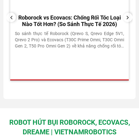
Roborock vs Ecovacs: Chống Rối Tóc Loại
PREVIOUS
NEXT
Nào Tốt Hơn? (So Sánh Thực Tế 2026)
So sánh thực tế Roborock (Qrevo S, Qrevo Edge 5V1,
Qrevo 2 Pro) và Ecovacs (T30C Prime Omni, T30C Omni
Gen 2, T50 Pro Omni Gen 2) về khả năng chống rối tóc,
lực hút, lau sàn và TCO 3 năm.
ROBOT HÚT BỤI ROBOROCK, ECOVACS,
DREAME | VIETNAMROBOTICS