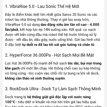
1. VibraRise 5.0 - Lau Sonic Thế Hệ Mới
Đây là điểm khác biệt lớn nhất giữa Saros 20 Sonic và các
robot lau nhà thông thường. Thay vì giẻ lau xoay tròn,
VibraRise 5.0 sử dụng
dao động siêu âm tần số cao - 4.000
lần/phút
, kết hợp lực ép 14N xuống sàn. Kết quả: cọ sạch
được vết bẩn cứng đầu mà robot thế hệ trước không xử lý
được - vết dầu ăn, dấu giày, nước uống khô. Giẻ lau hình chữ
D đặc biệt
tự duỗi ra để lau tới sát góc tường và chân tủ
.
2. HyperForce 36.000Pa - Hút Sạch Mọi Bề Mặt
Lực hút 36.000Pa đủ mạnh để hút sạch
tóc dài, bụi mịn trong
khe gạch
chỉ một lần chạy. Hệ thống chổi cao su kép không
có lông cứng - tóc cuộn vào chổi rồi tự bung ra khi về dock,
không cần tháo vệ sinh thường xuyên
.
3. RockDock Ultra - Dock Tự Làm Sạch Thông Minh
Dock trang bị
hệ thống giặt giẻ độc lập với nước nóng
100°C
- tiêu diệt vi khuẩn và mùi hôi trên giẻ lau hiệu quả.
Sau khi giặt, máy sấy giẻ bằng luồng khí ấm 55°C chống nấm