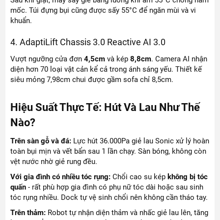
mốc. Túi đựng bụi cũng được sấy 55°C để ngăn mùi và vi
khuẩn.
4. AdaptiLift Chassis 3.0 Reactive AI 3.0
Vượt ngưỡng cửa đơn
4,5cm
và kép
8,8cm
. Camera AI nhận
diện hơn 70 loại vật cản kể cả trong ánh sáng yếu. Thiết kế
siêu mỏng 7,98cm chui được gầm sofa chỉ 8,5cm.
Hiệu Suất Thực Tế: Hút Và Lau Như Thế
Nào?
Trên sàn gỗ và đá:
Lực hút 36.000Pa giẻ lau Sonic xử lý hoàn
toàn bụi mịn và vết bẩn sau 1 lần chạy. Sàn bóng, không còn
vệt nước nhờ giẻ rung đều.
Với gia đình có nhiều tóc rụng:
Chổi cao su kép
không bị tóc
quấn
- rất phù hợp gia đình có phụ nữ tóc dài hoặc sau sinh
tóc rụng nhiều. Dock tự vệ sinh chổi nên không cần tháo tay.
Trên thảm:
Robot tự nhận diện thảm và nhấc giẻ lau lên, tăng