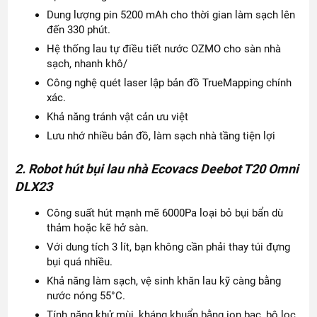
Dung lượng pin 5200 mAh cho thời gian làm sạch lên
đến 330 phút.
Hệ thống lau tự điều tiết nước OZMO cho sàn nhà
sạch, nhanh khô/
Công nghệ quét laser lập bản đồ TrueMapping chính
xác.
Khả năng tránh vật cản ưu việt
Lưu nhớ nhiều bản đồ, làm sạch nhà tầng tiện lợi
2. Robot hút bụi lau nhà Ecovacs Deebot T20 Omni
DLX23
Công suất hút mạnh mẽ 6000Pa loại bỏ bụi bẩn dù
thảm hoặc kẽ hở sàn.
Với dung tích 3 lít, bạn không cần phải thay túi đựng
bụi quá nhiều.
Khả năng làm sạch, vệ sinh khăn lau kỹ càng bằng
nước nóng 55°C.
Tính năng khử mùi, kháng khuẩn bằng ion bạc, bộ lọc