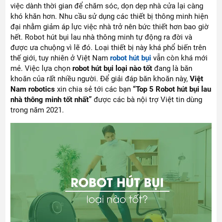
việc dành thời gian để chăm sóc, dọn dẹp nhà cửa lại càng
khó khăn hơn. Nhu cầu sử dụng các thiết bị thông minh hiện
đại nhằm giảm áp lực việc nhà trở nên bức thiết hơn bao giờ
hết. Robot hút bụi lau nhà thông minh tự động ra đời và
được ưa chuộng vì lẽ đó. Loại thiết bị này khá phổ biến trên
thế giới, tuy nhiên ở Việt Nam
robot hút bụi
vẫn còn khá mới
mẻ. Việc lựa chọn
robot hút bụi loại nào tốt
đang là băn
khoăn của rất nhiều người. Để giải đáp băn khoăn này,
Việt
Nam robotics
xin chia sẻ tới các bạn
“Top 5 Robot hút bụi lau
nhà thông minh tốt nhất”
được các bà nội trợ Việt tin dùng
trong năm 2021.