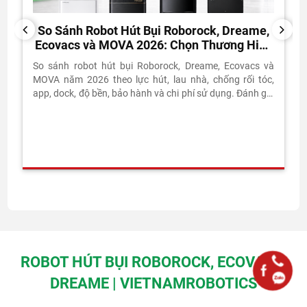
So Sánh Robot Hút Bụi Roborock, Dreame,
PREVIOUS
NEXT
Ecovacs và MOVA 2026: Chọn Thương Hiệu
Nào?
So sánh robot hút bụi Roborock, Dreame, Ecovacs và
MOVA năm 2026 theo lực hút, lau nhà, chống rối tóc,
app, dock, độ bền, bảo hành và chi phí sử dụng. Đánh giá
thực tế từ Vietnam Robotics.
ROBOT HÚT BỤI ROBOROCK, ECOVACS,
DREAME | VIETNAMROBOTICS