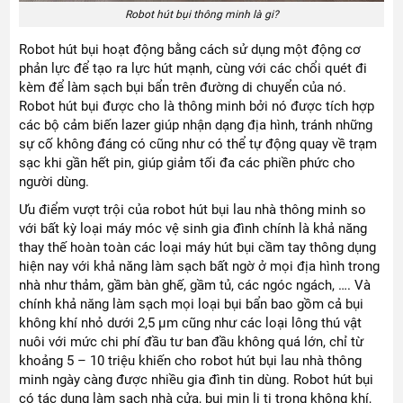
Robot hút bụi thông minh là gi?
Robot hút bụi hoạt động bằng cách sử dụng một động cơ
phản lực để tạo ra lực hút mạnh, cùng với các chổi quét đi
kèm để làm sạch bụi bẩn trên đường di chuyển của nó.
Robot hút bụi được cho là thông minh bởi nó được tích hợp
các bộ cảm biến lazer giúp nhận dạng địa hình, tránh những
sự cố không đáng có cũng như có thể tự động quay về trạm
sạc khi gần hết pin, giúp giảm tối đa các phiền phức cho
người dùng.
Ưu điểm vượt trội của robot hút bụi lau nhà thông minh so
với bất kỳ loại máy móc vệ sinh gia đình chính là khả năng
thay thế hoàn toàn các loại máy hút bụi cầm tay thông dụng
hiện nay với khả năng làm sạch bất ngờ ở mọi địa hình trong
nhà như thảm, gầm bàn ghế, gầm tủ, các ngóc ngách, …. Và
chính khả năng làm sạch mọi loại bụi bẩn bao gồm cả bụi
không khí nhỏ dưới 2,5 µm cũng như các loại lông thú vật
nuôi với mức chi phí đầu tư ban đầu không quá lớn, chỉ từ
khoảng 5 – 10 triệu khiến cho robot hút bụi lau nhà thông
minh ngày càng được nhiều gia đình tin dùng. Robot hút bụi
có tác dụng làm sạch nhà cửa, bụi mịn li ti trong không khí,