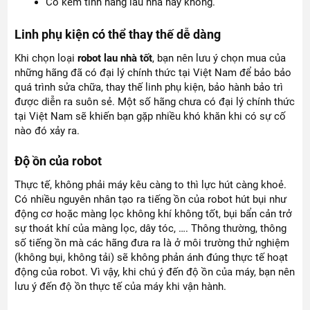
Có kèm tính năng lau nhà hay không.
Linh phụ kiện có thể thay thế dễ dàng
Khi chọn loại
robot lau nhà tốt
, bạn nên lưu ý chọn mua của
những hãng đã có đại lý chính thức tại Việt Nam để bảo bảo
quá trình sửa chữa, thay thế linh phụ kiện, bảo hành bảo trì
được diễn ra suôn sẻ. Một số hãng chưa có đại lý chính thức
tại Việt Nam sẽ khiến bạn gặp nhiều khó khăn khi có sự cố
nào đó xảy ra.
Độ ồn của robot
Thực tế, không phải máy kêu càng to thì lực hút càng khoẻ.
Có nhiều nguyên nhân tạo ra tiếng ồn của robot hút bụi như
động cơ hoặc màng lọc không khí không tốt, bụi bẩn cản trở
sự thoát khí của màng lọc, dây tóc, …. Thông thường, thông
số tiếng ồn mà các hãng đưa ra là ở môi trường thử nghiệm
(không bụi, không tải) sẽ không phản ánh đúng thực tế hoạt
động của robot. Vì vậy, khi chú ý đến độ ồn của máy, bạn nên
lưu ý đến độ ồn thực tế của máy khi vận hành.