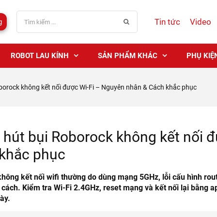
Tin tức
Video
g
ROBOT LAU KÍNH
SẢN PHẨM KHÁC
PHỤ KIỆ
borock không kết nối được Wi-Fi – Nguyên nhân & Cách khắc phục
 hút bụi Roborock không kết nối 
khắc phục
hông kết nối wifi thường do dùng mạng 5GHz, lỗi cấu hình rou
 cách. Kiểm tra Wi-Fi 2.4GHz, reset mạng và kết nối lại bằng
ày.