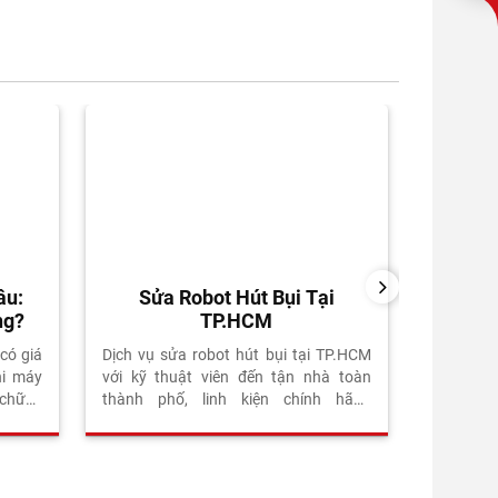
NEXT
âu:
Sửa Robot Hút Bụi Tại
Sửa Ro
ng?
TP.HCM
Dịch vụ s
kỹ thuật
có giá
Dịch vụ sửa robot hút bụi tại TP.HCM
chính hãn
hi máy
với kỹ thuật viên đến tận nhà toàn
Bảo hành
 chữa?
thành phố, linh kiện chính hãng
khảo sát 
 khách
Ecovacs, Roborock, iRobot. Bảo hành
del có
6 tháng sau sửa. Miễn phí khảo sát.
ebook,
ại các