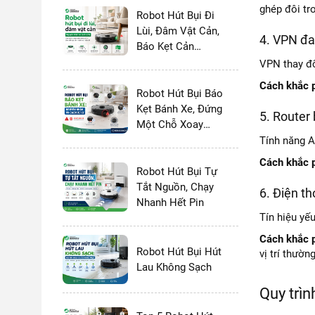
ghép đôi tr
Robot Hút Bụi Đi
Lùi, Đâm Vật Cản,
4. VPN đa
Báo Kẹt Cản
Trước
VPN thay đổ
Cách khắc 
Robot Hút Bụi Báo
Kẹt Bánh Xe, Đứng
5. Router 
Một Chỗ Xoay
Tròn
Tính năng A
Cách khắc 
Robot Hút Bụi Tự
Tắt Nguồn, Chạy
6. Điện th
Nhanh Hết Pin
Tín hiệu yếu
Cách khắc 
Robot Hút Bụi Hút
vị trí thườn
Lau Không Sạch
Quy trìn