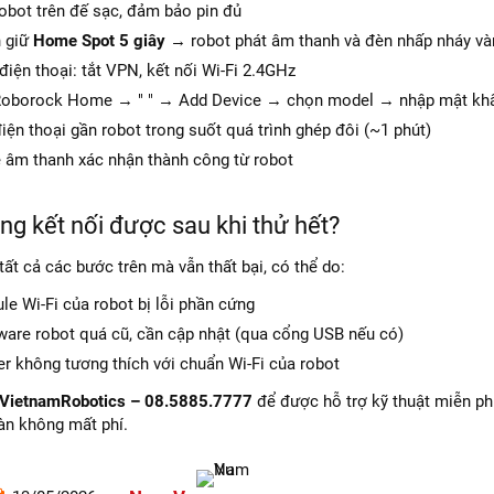
obot trên đế sạc, đảm bảo pin đủ
 giữ
Home Spot 5 giây
→ robot phát âm thanh và đèn nhấp nháy và
điện thoại: tắt VPN, kết nối Wi-Fi 2.4GHz
oborock Home → " " → Add Device → chọn model → nhập mật khẩ
iện thoại gần robot trong suốt quá trình ghép đôi (~1 phút)
 âm thanh xác nhận thành công từ robot
ng kết nối được sau khi thử hết?
tất cả các bước trên mà vẫn thất bại, có thể do:
e Wi-Fi của robot bị lỗi phần cứng
ware robot quá cũ, cần cập nhật (qua cổng USB nếu có)
r không tương thích với chuẩn Wi-Fi của robot
VietnamRobotics – 08.5885.7777
để được hỗ trợ kỹ thuật miễn phí
àn không mất phí.