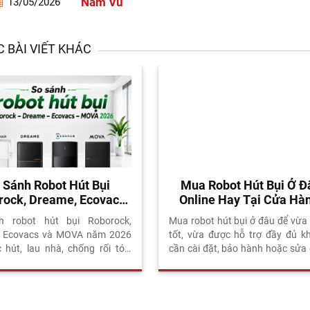
Nam Vu
13/05/2026
 BÀI VIẾT KHÁC
 Sánh Robot Hút Bụi
Mua Robot Hút Bụi Ở Đ
rock, Dreame, Ecovacs
Online Hay Tại Cửa Hà
VA 2026: Chọn Thương
h robot hút bụi Roborock,
Mua robot hút bụi ở đâu để vừa 
Hiệu Nào?
, Ecovacs và MOVA năm 2026
tốt, vừa được hỗ trợ đầy đủ k
c hút, lau nhà, chống rối tóc,
cần cài đặt, bảo hành hoặc sửa
k, độ bền, bảo hành và chi phí
Đây là câu hỏi ngày càng nhiều
. Đánh giá thực tế từ Vietnam
hàng quan tâm khi cùng một mo
s.
thể xuất hiện trên website, Fac
TikTok Shop, Shopee, Lazada và t