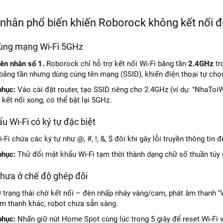
nhân phổ biến khiến Roborock không kết nối đ
ùng mạng Wi-Fi 5GHz
ên nhân số 1.
Roborock chỉ hỗ trợ kết nối Wi-Fi băng tần
2.4GHz
tr
 băng tần nhưng dùng cùng tên mạng (SSID), khiến điện thoại tự ch
phục:
Vào cài đặt router, tạo SSID riêng cho 2.4GHz (ví dụ: "NhaToiW
 kết nối xong, có thể bật lại 5GHz.
u Wi-Fi có ký tự đặc biệt
Fi chứa các ký tự như @, #, !, &, $ đôi khi gây lỗi truyền thông tin đ
phục:
Thử đổi mật khẩu Wi-Fi tạm thời thành dạng chữ số thuần túy (v
chưa ở chế độ ghép đôi
 trạng thái chờ kết nối – đèn nhấp nháy vàng/cam, phát âm thanh "
m thanh khác, robot chưa sẵn sàng.
phục:
Nhấn giữ nút Home Spot cùng lúc trong 5 giây để reset Wi-Fi 