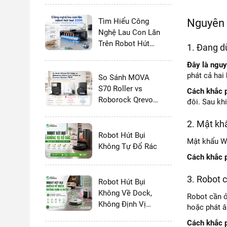
Tìm Hiểu Công
Nguyên 
Nghệ Lau Con Lăn
Trên Robot Hút
1. Đang d
Bụi Lau Nhà 2026:
Đây là nguy
Có Thực Sự Tốt
phát cả hai
Hơn Giẻ Xoay
So Sánh MOVA
Không?
S70 Roller vs
Cách khắc 
Roborock Qrevo
đôi. Sau khi
Curv 2 Flow vs
Ecovacs Deebot
2. Mật khẩ
T80S - 2026
Robot Hút Bụi
Mật khẩu Wi-
Không Tự Đổ Rác
Cách khắc 
3. Robot 
Robot Hút Bụi
Không Về Dock,
Robot cần ở
Không Định Vị
hoặc phát â
Được
Cách khắc 