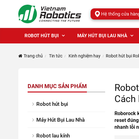
Hệ thống cửa hàn
ROBOT HÚT BỤI
MÁY HÚT BỤI LAU NHÀ
Trang chủ
Tin tức
Kinh nghiệm hay
Robot hút bụi Ro
Robot
DANH MỤC SẢN PHẨM
Cách 
Robot hút bụi
Roborock k
Máy Hút Bụi Lau Nhà
reset đúng
nhanh lỗi n
Robot lau kính