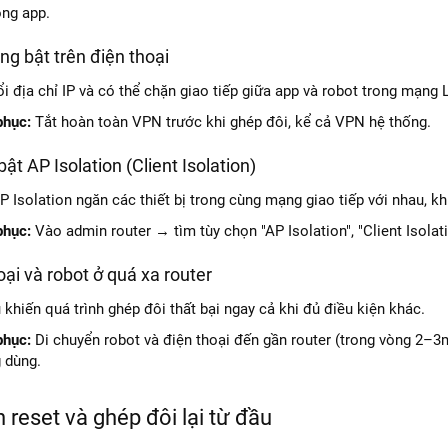
ong app.
ng bật trên điện thoại
i địa chỉ IP và có thể chặn giao tiếp giữa app và robot trong mạng 
phục:
Tắt hoàn toàn VPN trước khi ghép đôi, kể cả VPN hệ thống.
bật AP Isolation (Client Isolation)
P Isolation ngăn các thiết bị trong cùng mạng giao tiếp với nhau, kh
phục:
Vào admin router → tìm tùy chọn "AP Isolation", "Client Isolati
oại và robot ở quá xa router
 khiến quá trình ghép đôi thất bại ngay cả khi đủ điều kiện khác.
phục:
Di chuyển robot và điện thoại đến gần router (trong vòng 2–3m
g dùng.
h reset và ghép đôi lại từ đầu