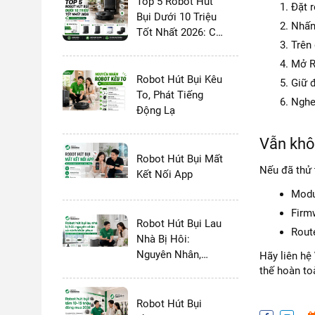
Top 5 Robot Hút
Đặt r
Bụi Dưới 10 Triệu
Nhấn
Tốt Nhất 2026: Có
Trên 
Dock Tự Giặt
Không?
Mở R
Robot Hút Bụi Kêu
Giữ đ
To, Phát Tiếng
Nghe
Động Lạ
Vẫn khô
Robot Hút Bụi Mất
Nếu đã thử 
Kết Nối App
Modul
Firm
Robot Hút Bụi Lau
Route
Nhà Bị Hôi:
Nguyên Nhân,
Hãy liên hệ
Cách Khắc Phục
thế hoàn to
Triệt Để
Robot Hút Bụi