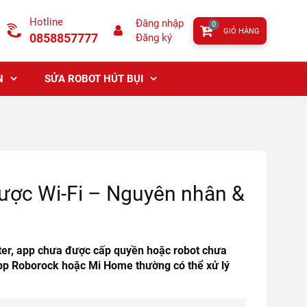
Hotline
Đăng nhập
0
GIỎ HÀNG
0858857777
Đăng ký
N
SỬA ROBOT HÚT BỤI
được Wi-Fi – Nguyên nhân &
ter, app chưa được cấp quyền hoặc robot chưa
 app Roborock hoặc Mi Home thường có thể xử lý