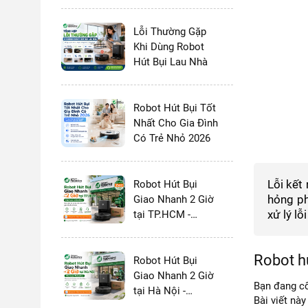
và MOVA 2026:
Chọn Thương
Hiệu Nào?
Lỗi Thường Gặp
Khi Dùng Robot
Hút Bụi Lau Nhà
Robot Hút Bụi Tốt
Nhất Cho Gia Đình
Có Trẻ Nhỏ 2026
Lỗi kết
Robot Hút Bụi
hỏng ph
Giao Nhanh 2 Giờ
xử lý lỗ
tại TP.HCM -
Vietnam Robotics
Robot h
Robot Hút Bụi
Giao Nhanh 2 Giờ
Bạn đang cố
tại Hà Nội -
Bài viết nà
Vietnam Robotics