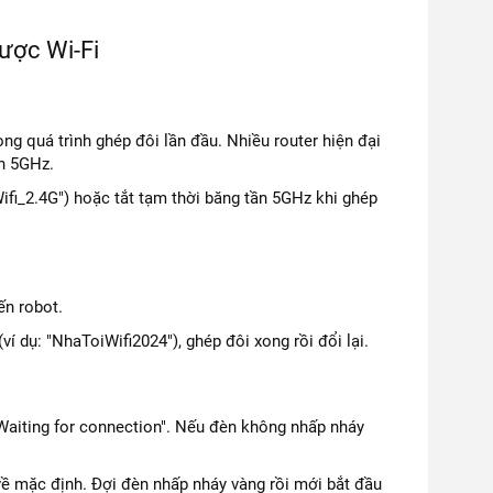
ược Wi-Fi
ong quá trình ghép đôi lần đầu. Nhiều router hiện đại
ọn 5GHz.
ifi_2.4G") hoặc tắt tạm thời băng tần 5GHz khi ghép
ến robot.
í dụ: "NhaToiWifi2024"), ghép đôi xong rồi đổi lại.
Waiting for connection". Nếu đèn không nhấp nháy
về mặc định. Đợi đèn nhấp nháy vàng rồi mới bắt đầu