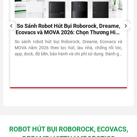
So Sánh Robot Hút Bụi Roborock, Dreame,
PREVIOUS
NEXT
Ecovacs và MOVA 2026: Chọn Thương Hiệu
Nào?
So sánh robot hút bụi Roborock, Dreame, Ecovacs và
MOVA năm 2026 theo lực hút, lau nhà, chống rối tóc,
app, dock, độ bền, bảo hành và chi phí sử dụng. Đánh giá
thực tế từ Vietnam Robotics.
ROBOT HÚT BỤI ROBOROCK, ECOVACS,