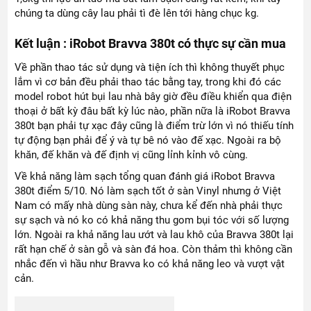
chúng ta dùng cây lau phải tì đè lên tới hàng chục kg.
Kết luận : iRobot Bravva 380t có thực sự cần mua
Về phần thao tác sử dụng và tiện ích thì không thuyết phục
lắm vì cơ bản đều phải thao tác bằng tay, trong khi đó các
model robot hút bụi lau nhà bây giờ đều điều khiển qua điện
thoại ở bất kỳ đâu bất kỳ lúc nào, phần nữa là iRobot Bravva
380t bạn phải tự xạc đây cũng là điểm trừ lớn vì nó thiếu tính
tự động bạn phải để ý và tự bê nó vào đế xạc. Ngoài ra bộ
khăn, đế khăn và đế định vị cũng lỉnh kỉnh vô cùng.
Về khả năng làm sạch tổng quan đánh giá iRobot Bravva
380t điểm 5/10. Nó làm sạch tốt ở sàn Vinyl nhưng ở Việt
Nam có mấy nhà dùng sàn này, chưa kể đến nhà phải thực
sự sạch và nó ko có khả năng thu gom bụi tóc với số lượng
lớn. Ngoài ra khả năng lau ướt và lau khô của Bravva 380t lại
rất hạn chế ở sàn gỗ và sàn đá hoa. Còn thảm thì không cần
nhắc đến vì hầu như Bravva ko có khả năng leo và vượt vật
cản.