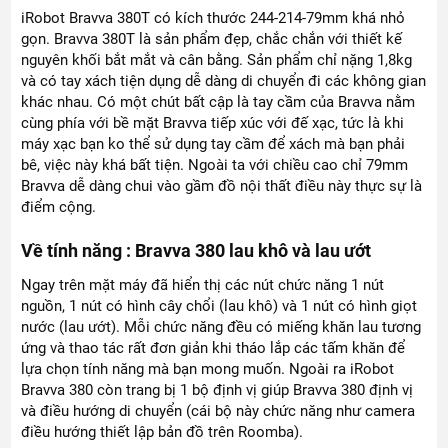
iRobot Bravva 380T có kích thước 244-214-79mm khá nhỏ
gọn. Bravva 380T là sản phẩm đẹp, chắc chắn với thiết kế
nguyên khối bắt mắt và cân bằng. Sản phẩm chỉ nặng 1,8kg
và có tay xách tiện dụng dễ dàng di chuyển đi các không gian
khác nhau. Có một chút bất cập là tay cầm của Bravva nằm
cùng phía với bề mặt Bravva tiếp xúc với đế xạc, tức là khi
máy xạc bạn ko thể sử dụng tay cầm để xách mà bạn phải
bê, việc này khá bất tiện. Ngoài ta với chiều cao chỉ 79mm
Bravva dễ dàng chui vào gầm đồ nội thất điều này thực sự là
điểm cộng.
Về tính năng : Bravva 380 lau khô và lau ướt
Ngay trên mặt máy đã hiển thị các nút chức năng 1 nút
nguồn, 1 nút có hình cây chổi (lau khô) và 1 nút có hình giọt
nước (lau ướt). Mỗi chức năng đều có miếng khăn lau tương
ứng và thao tác rất đơn giản khi tháo lắp các tấm khăn để
lựa chọn tính năng mà bạn mong muốn. Ngoài ra iRobot
Bravva 380 còn trang bị 1 bộ định vị giúp Bravva 380 định vị
và điều hướng di chuyển (cái bộ này chức năng như camera
điều hướng thiết lập bản đồ trên Roomba).