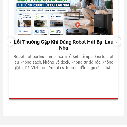
Lỗi Thường Gặp Khi Dùng Robot Hút Bụi Lau
PREVIOUS
NEXT
Nhà
Robot hút bụi lau nhà bị hôi, mất kết nối app, kêu to, hút
lau không sạch, không về dock, không tự đổ rác, không
giặt giẻ? Vietnam Robotics hướng dẫn nguyên nhân,
cách kiểm tra và xử lý đúng kỹ thuật.