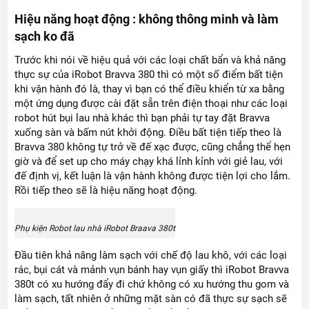
Hiệu năng hoạt động : không thông minh và làm
sạch ko đã
Trước khi nói về hiệu quả với các loại chất bẩn và khả năng
thực sự của iRobot Bravva 380 thì có một số điểm bất tiện
khi vận hành đó là, thay vì bạn có thể điều khiển từ xa bằng
một ứng dụng được cài đặt sẵn trên điện thoại như các loại
robot hút bụi lau nhà khác thì bạn phải tự tay đặt Bravva
xuống sàn và bấm nút khởi động. Điều bất tiện tiếp theo là
Bravva 380 không tự trở về đế xạc được, cũng chẳng thể hẹn
giờ và để set up cho máy chạy khá lỉnh kỉnh với giẻ lau, với
đế định vị, kết luận là vận hành không được tiện lợi cho lắm.
Rồi tiếp theo sẽ là hiệu năng hoạt động.
Phụ kiện Robot lau nhà iRobot Braava 380t
Đầu tiên khả năng làm sạch với chế độ lau khô, với các loại
rác, bụi cát và mảnh vụn bánh hay vụn giấy thì iRobot Bravva
380t có xu hướng đẩy đi chứ không có xu hướng thu gom và
làm sạch, tất nhiên ở những mặt sàn có đã thực sự sạch sẽ