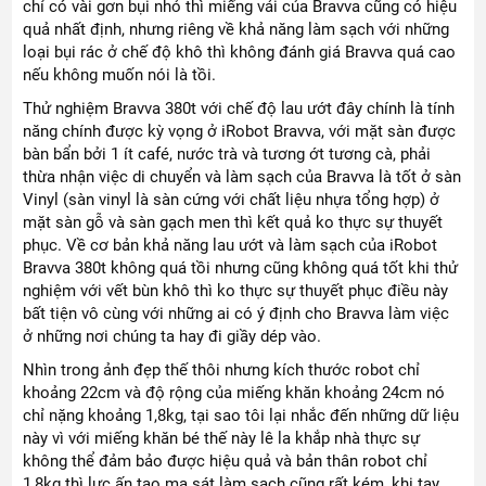
chỉ có vài gơn bụi nhỏ thì miếng vải của Bravva cũng có hiệu
quả nhất định, nhưng riêng về khả năng làm sạch với những
loại bụi rác ở chế độ khô thì không đánh giá Bravva quá cao
nếu không muốn nói là tồi.
Thử nghiệm Bravva 380t với chế độ lau ướt đây chính là tính
năng chính được kỳ vọng ở iRobot Bravva, với mặt sàn được
bàn bẩn bởi 1 ít café, nước trà và tương ớt tương cà, phải
thừa nhận việc di chuyển và làm sạch của Bravva là tốt ở sàn
Vinyl (sàn vinyl là sàn cứng với chất liệu nhựa tổng hợp) ở
mặt sàn gỗ và sàn gạch men thì kết quả ko thực sự thuyết
phục. Về cơ bản khả năng lau ướt và làm sạch của iRobot
Bravva 380t không quá tồi nhưng cũng không quá tốt khi thử
nghiệm với vết bùn khô thì ko thực sự thuyết phục điều này
bất tiện vô cùng với những ai có ý định cho Bravva làm việc
ở những nơi chúng ta hay đi giầy dép vào.
Nhìn trong ảnh đẹp thế thôi nhưng kích thước robot chỉ
khoảng 22cm và độ rộng của miếng khăn khoảng 24cm nó
chỉ nặng khoảng 1,8kg, tại sao tôi lại nhắc đến những dữ liệu
này vì với miếng khăn bé thế này lê la khắp nhà thực sự
không thể đảm bảo được hiệu quả và bản thân robot chỉ
1,8kg thì lực ấn tao ma sát làm sạch cũng rất kém, khi tay