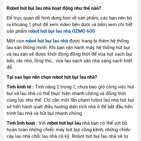
Robot hút bụi lau nhà hoạt động như thế nào?
Để trực quan dễ hình dung hơn về sản phẩm, các bạn nên bỏ
ra khoảng 1 phut để xem video bên dưới và bấm xem chi tiết
sản phẩm
robot hút bụi lau nhà OZMO 600
Một con
robot hút bụi lau nhà
được trang bị thêm hệ thống
lau sàn thông minh. Khi bạn vận hành máy, hệ thống hút bụi
và lau sàn sẽ được khởi động đồng thời để vừa hút sạch bụi
bẩn, rác nhỏ, lông thú… vừa lau sạch sàn nhà sáng sạch triệt
để.
Tại sao bạn nên chọn robot hút bụi lau nhà?
Tính kinh tế :
Tính năng 2 trong 1, chưa bao giờ công việc hút
bụi và lau nhà có thể thực hiện nhanh chóng và đồng thời
cùng lúc như thế. Chỉ cần một lần chạm robot lau nhà hút bụi
sẽ tiến hành quét điều hướng diện tích nhà ở để bắt đầu tiến
trình lau nhà và hút bụi nhanh chóng.
Tính linh hoạt
: Với
robot hút bụi lau
nhà bạn có thể vứt bỏ
hoàn toàn những chiếc máy hút bụi cồng kềnh, những chiếc
cây lau nhà chổi lau nhà cũ kỹ. Robot hút bụi lau nhà sẽ tự