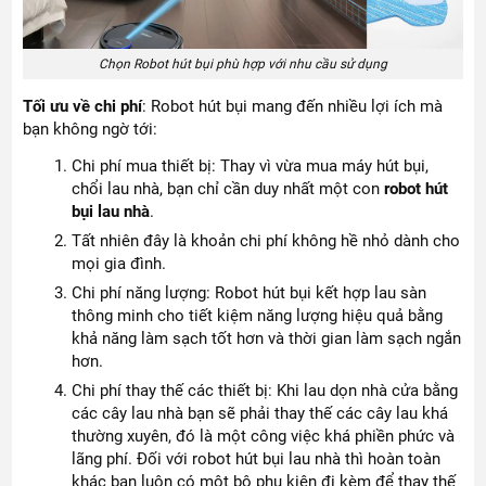
Chọn Robot hút bụi phù hợp với nhu cầu sử dụng
Tối ưu về chi phí
: Robot hút bụi mang đến nhiều lợi ích mà
bạn không ngờ tới:
Chi phí mua thiết bị: Thay vì vừa mua máy hút bụi,
chổi lau nhà, bạn chỉ cần duy nhất một con
robot hút
bụi lau nhà
.
Tất nhiên đây là khoản chi phí không hề nhỏ dành cho
mọi gia đình.
Chi phí năng lượng: Robot hút bụi kết hợp lau sàn
thông minh cho tiết kiệm năng lượng hiệu quả bằng
khả năng làm sạch tốt hơn và thời gian làm sạch ngắn
hơn.
Chi phí thay thế các thiết bị: Khi lau dọn nhà cửa bằng
các cây lau nhà bạn sẽ phải thay thế các cây lau khá
thường xuyên, đó là một công việc khá phiền phức và
lãng phí. Đối với robot hút bụi lau nhà thì hoàn toàn
khác bạn luôn có một bộ phụ kiện đi kèm để thay thế