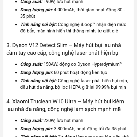
Công suất:
190W, lực hút mạnh
Dung lượng pin:
4.000mAh, thời gian hoạt động 30 -
35 phút
Tính năng nổi bật:
Công nghệ iLoop™ nhận diện mức
độ bẩn, màn hình hiển thị thông minh, tự giặt giẻ
3. Dyson V12 Detect Slim – Máy hút bụi lau nhà
cầm tay cao cấp, công nghệ laser phát hiện bụi
Công suất:
150AW, động cơ Dyson Hyperdymium™
Dung lượng pin:
60 phút hoạt động liên tục
Tính năng nổi bật:
Công nghệ laser phát hiện bụi mịn,
đầu hút đa năng, bộ lọc HEPA giữ lại 99,99% bụi mịn
4. Xiaomi Truclean W10 Ultra – Máy hút bụi kiêm
lau nhà đa năng, công nghệ làm sạch mạnh mẽ
Công suất:
220W, lực hút mạnh
Dung lượng pin:
3.800mAh, hoạt động tối đa 35 phút
Tính năng nổi bật:
Tự động làm sạch con lăn, sấy khô