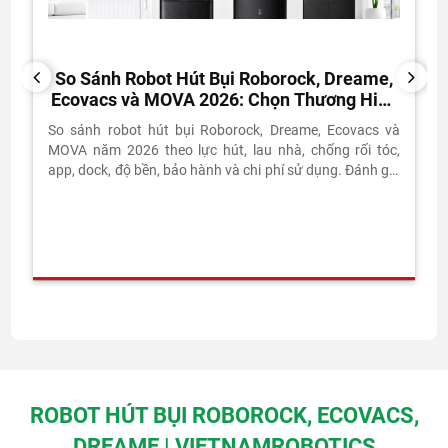
So Sánh Robot Hút Bụi Roborock, Dreame,
PREVIOUS
NEXT
Ecovacs và MOVA 2026: Chọn Thương Hiệu
Nào?
So sánh robot hút bụi Roborock, Dreame, Ecovacs và
MOVA năm 2026 theo lực hút, lau nhà, chống rối tóc,
app, dock, độ bền, bảo hành và chi phí sử dụng. Đánh giá
thực tế từ Vietnam Robotics.
ROBOT HÚT BỤI ROBOROCK, ECOVACS,
DREAME | VIETNAMROBOTICS