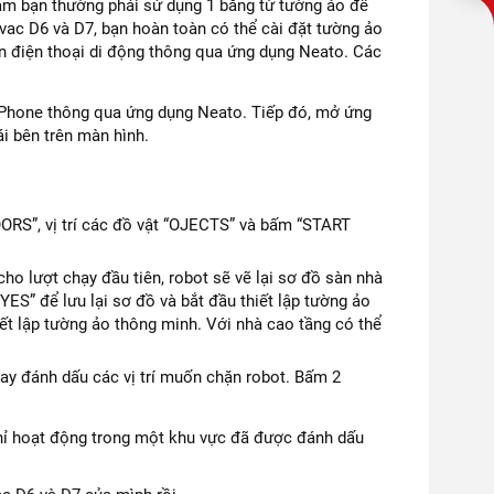
am bạn thường phải sử dụng 1 băng từ tường ảo để
ac D6 và D7, bạn hoàn toàn có thể cài đặt tường ảo
ên điện thoại di động thông qua ứng dụng Neato. Các
rt Phone thông qua ứng dụng Neato. Tiếp đó, mở ứng
i bên trên màn hình.
OORS”, vị trí các đồ vật “OJECTS” và bấm “START
ho lượt chạy đầu tiên, robot sẽ vẽ lại sơ đồ sàn nhà
ES” để lưu lại sơ đồ và bắt đầu thiết lập tường ảo
ết lập tường ảo thông minh. Với nhà cao tầng có thể
ay đánh dấu các vị trí muốn chặn robot. Bấm 2
chỉ hoạt động trong một khu vực đã được đánh dấu