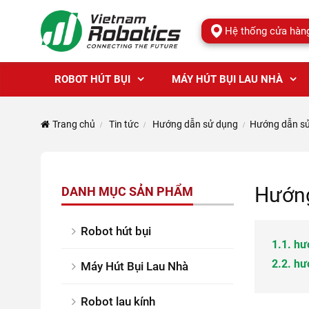
Hệ thống cửa hàn
ROBOT HÚT BỤI
MÁY HÚT BỤI LAU NHÀ
Trang chủ
Tin tức
Hướng dẫn sử dụng
Hướng dẫn sử 
Hướng
DANH MỤC SẢN PHẨM
Robot hút bụi
1.
1. hư
2.
2. hư
Máy Hút Bụi Lau Nhà
Robot lau kính