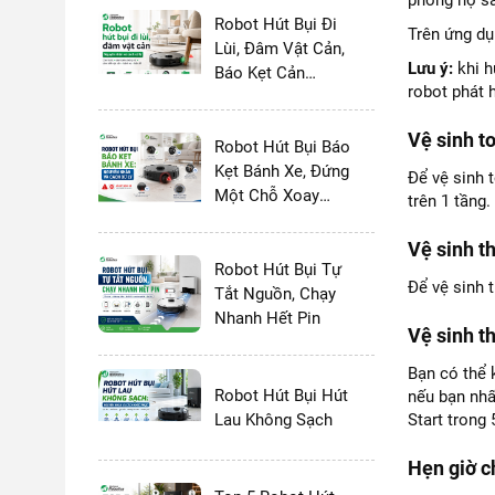
phòng nọ sa
Robot Hút Bụi Đi
Trên ứng dụ
Lùi, Đâm Vật Cản,
Lưu ý:
khi h
Báo Kẹt Cản
robot phát 
Trước
Vệ sinh to
Robot Hút Bụi Báo
Kẹt Bánh Xe, Đứng
Để vệ sinh 
Một Chỗ Xoay
trên 1 tầng.
Tròn
Vệ sinh t
Robot Hút Bụi Tự
Để vệ sinh 
Tắt Nguồn, Chạy
Nhanh Hết Pin
Vệ sinh th
Bạn có thể k
Robot Hút Bụi Hút
nếu bạn nhấn
Lau Không Sạch
Start trong 
Hẹn giờ c