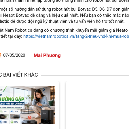
đã hoàn thanh thiết lập tưởng ảo thông minh cho robot hút bụi Botv
 một số hướng dẫn sử dụng robot hút bụi Botvac D5, D6, D7 đơn giản
ụi Neaot Botvac dễ dàng và hiệu quả nhất. Nếu bạn có thắc mắc nào
botic
để được đội ngũ kỹ thuật viên và tư vấn viên hỗ trợ tốt nhất.
iệt Nam Robotics đang có chương trình khuyến mãi giảm giá Neato Bo
tiết tại đây:
https://vietnamrobotics.vn/tang-2-trieu-vnd-khi-mua-rob
Mai Phương
07/05/2020
 BÀI VIẾT KHÁC