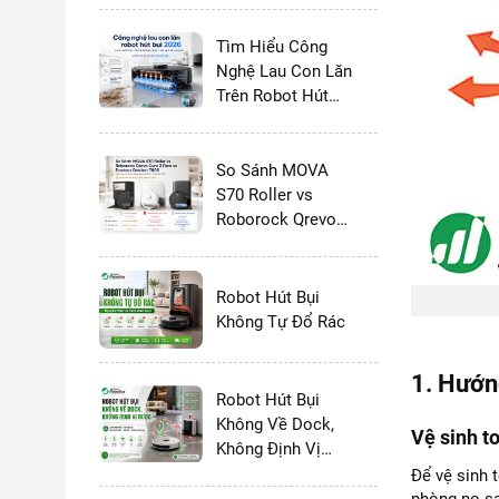
Tìm Hiểu Công
Nghệ Lau Con Lăn
Trên Robot Hút
Bụi Lau Nhà 2026:
Có Thực Sự Tốt
Hơn Giẻ Xoay
So Sánh MOVA
Không?
S70 Roller vs
Roborock Qrevo
Curv 2 Flow vs
Ecovacs Deebot
T80S - 2026
Robot Hút Bụi
Không Tự Đổ Rác
1. Hướn
Robot Hút Bụi
Không Về Dock,
Vệ sinh t
Không Định Vị
Được
Để vệ sinh 