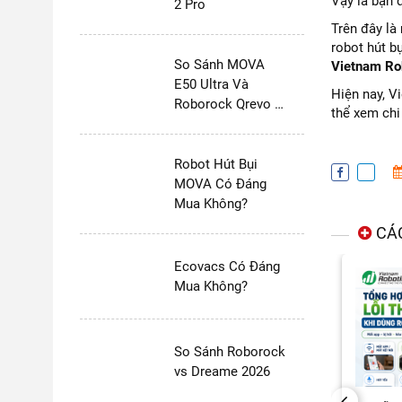
Vậy là bạn 
2 Pro
Trên đây là
robot hút b
So Sánh MOVA
Vietnam Ro
E50 Ultra Và
Hiện nay, V
Roborock Qrevo S
thể xem chi 
Pro
Robot Hút Bụi
MOVA Có Đáng
Mua Không?
CÁC
Ecovacs Có Đáng
Mua Không?
So Sánh Roborock
vs Dreame 2026
PREVIOUS