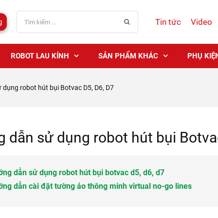
Tin tức
Video
g
ROBOT LAU KÍNH
SẢN PHẨM KHÁC
PHỤ KIỆ
dụng robot hút bụi Botvac D5, D6, D7
 dẫn sử dụng robot hút bụi Botva
ớng dẫn sử dụng robot hút bụi botvac d5, d6, d7
ớng dẫn cài đặt tường ảo thông minh virtual no-go lines