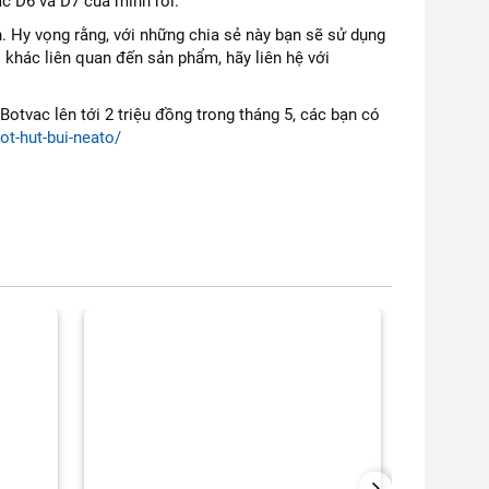
ac D6 và D7 của mình rồi.
. Hy vọng rằng, với những chia sẻ này bạn sẽ sử dụng
 khác liên quan đến sản phẩm, hãy liên hệ với
tvac lên tới 2 triệu đồng trong tháng 5, các bạn có
ot-hut-bui-neato/
NEXT