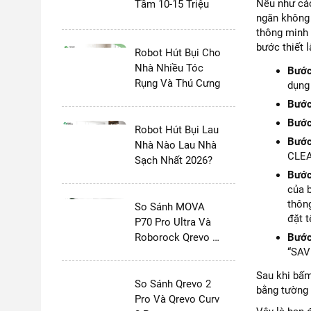
Nếu như các
Tầm 10-15 Triệu
ngăn không 
thông minh 
bước thiết 
Robot Hút Bụi Cho
Nhà Nhiều Tóc
Bước
Rụng Và Thú Cưng
dụng
Bước
Bước
Robot Hút Bụi Lau
Bước
Nhà Nào Lau Nhà
CLEAN
Sạch Nhất 2026?
Bước
của b
thôn
So Sánh MOVA
đặt t
P70 Pro Ultra Và
Roborock Qrevo 2
Bước
“SAVE
Pro
Sau khi bấm
So Sánh Qrevo 2
bằng tường
Pro Và Qrevo Curv