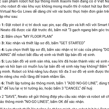
 sản phẩm robot hút bụi thông minh Xiaomi hiện đang có ở Việt N
cho robot đi vào khu vực không mong muốn thì ở robot hút bụi Botv
Virtual No-Go Lines dễ dàng chỉ với vài bước thực hiện đơn giản tr
lập như sau:
 1:
Đặt robot ở vị trí dock sạc pin, sạc đầy pin và kết nối với Sma
 Neato đã được cài đặt trước đó, bấm nút “3 gạch ngang bên góc trá
 2:
Bấm chọn “MY FLOOR PLAN”
 3:
Xác nhận và thiết lập sơ đồ, bấm “GET STARTED”
 4:
Lựa chọn thiết lập sơ đồ, bấm xác nhận vị trí các cửa phòng “D
ING” để robot bắt đầu vệ sinh và thiết lập bản đồ vệ sinh.
 5:
Lưu bản đồ vệ sinh sàn nhà, sau khi đã hoàn thành việc vệ sinh c
ạn và hỏi bạn có muốn lưu lại bản đồ vệ sinh này hay không? Bấm “Y
g minh. Robot có khả năng lưu được tối đa 3 sơ đồ vệ sinh được thi
ên riêng cho mỗi tầng để tránh nhầm lẫn.
 6:
Thiết lập tường ảo thông minh, bấm 1 “ADD NO-GO LINE”, dùng t
” để lưu lại vị trí tường ảo, hoặc bấm 3 “CANCEL” để huỷ.
 2 “SAVE”, Neato sẽ gửi thông điệp yêu cầu xác nhận và robot sẽ 
 ảo thông minh “NO-GO LINES”, bấm OK để xác nhận.