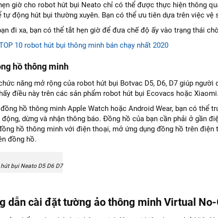
ẹn giờ cho robot hút bụi Neato chỉ có thể được thực hiện thông q
ể tự động hút bụi thường xuyên. Bạn có thể ưu tiên dựa trên việc vệ 
ạn đi xa, bạn có thể tắt hẹn giờ để đưa chế độ ấy vào trạng thái chờ
TOP 10 robot hút bụi thông minh bán chạy nhất 2020
ồng hồ thông minh
chức năng mở rộng của robot hút bụi Botvac D5, D6, D7 giúp người d
thấy điều này trên các sản phẩm robot hút bụi Ecovacs hoặc Xiaomi
đồng hồ thông minh Apple Watch hoặc Android Wear, bạn có thể tru
 động, dừng và nhận thông báo. Đồng hồ của bạn cần phải ở gần điện
 đồng hồ thông minh với điện thoại, mở ứng dụng đồng hồ trên điện
rên đồng hồ.
 hút bụi Neato D5 D6 D7
g dẫn cài đặt tường ảo thông minh Virtual No