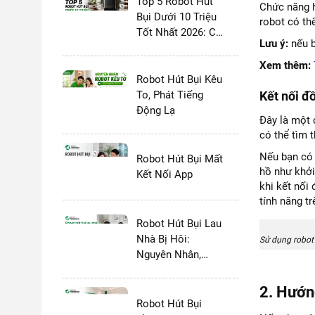
Top 5 Robot Hút
Chức năng h
Bụi Dưới 10 Triệu
robot có th
Tốt Nhất 2026: Có
Lưu ý:
nếu b
Dock Tự Giặt
Không?
Xem thêm:
Robot Hút Bụi Kêu
To, Phát Tiếng
Kết nối đ
Động Lạ
Đây là một 
có thể tìm 
Nếu bạn có 
Robot Hút Bụi Mất
hồ như khởi
Kết Nối App
khi kết nối
tính năng t
Robot Hút Bụi Lau
Nhà Bị Hôi:
Sử dụng robot
Nguyên Nhân,
Cách Khắc Phục
Triệt Để
2. Hướn
Robot Hút Bụi