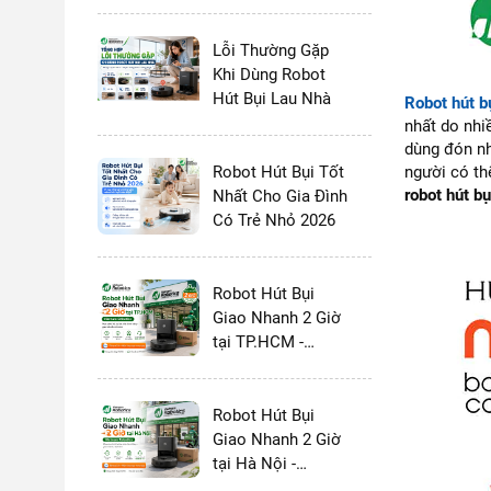
và MOVA 2026:
Chọn Thương
Hiệu Nào?
Lỗi Thường Gặp
Khi Dùng Robot
Hút Bụi Lau Nhà
Robot hút b
nhất do nhi
dùng đón nh
Robot Hút Bụi Tốt
người có th
robot hút b
Nhất Cho Gia Đình
Có Trẻ Nhỏ 2026
Robot Hút Bụi
Giao Nhanh 2 Giờ
tại TP.HCM -
Vietnam Robotics
Robot Hút Bụi
Giao Nhanh 2 Giờ
tại Hà Nội -
Vietnam Robotics