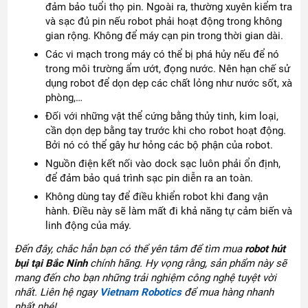
đảm bảo tuổi thọ pin. Ngoài ra, thường xuyên kiểm tra
và sạc đủ pin nếu robot phải hoạt động trong không
gian rộng. Không để máy cạn pin trong thời gian dài.
Các vi mạch trong máy có thể bị phá hủy nếu để nó
trong môi trường ẩm ướt, đọng nước. Nên hạn chế sử
dụng robot để dọn dẹp các chất lỏng như nước sốt, xà
phòng,…
Đối với những vật thể cứng bằng thủy tinh, kim loại,
cần dọn dẹp bằng tay trước khi cho robot hoạt động.
Bởi nó có thể gây hư hỏng các bộ phận của robot.
Nguồn điện kết nối vào dock sạc luôn phải ổn định,
để đảm bảo quá trình sạc pin diễn ra an toàn.
Không dùng tay để điều khiển robot khi đang vận
hành. Điều này sẽ làm mất đi khả năng tự cảm biến và
linh động của máy.
Đến đây, chắc hẳn bạn có thể yên tâm để tìm mua
robot hút
bụi tại Bắc Ninh
chính hãng. Hy vọng rằng, sản phẩm này sẽ
mang đến cho bạn những trải nghiệm công nghệ tuyệt vời
nhất. Liên hệ ngay
Vietnam Robotics
để mua hàng nhanh
nhất nhé!