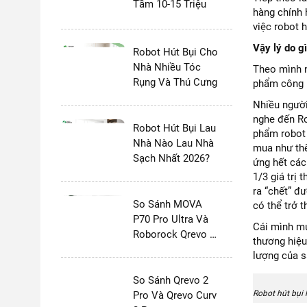
Tầm 10-15 Triệu
hàng chính 
việc robot 
Vậy lý do g
Robot Hút Bụi Cho
Nhà Nhiều Tóc
Theo mình n
Rụng Và Thú Cưng
phẩm công n
Nhiều người
nghe đến Ro
Robot Hút Bụi Lau
phẩm robot 
Nhà Nào Lau Nhà
mua như thế
Sạch Nhất 2026?
ứng hết các
1/3 giá trị
ra “chết” đ
So Sánh MOVA
có thể trở 
P70 Pro Ultra Và
Cái mình mu
Roborock Qrevo 2
thương hiệu
Pro
lượng của s
So Sánh Qrevo 2
Robot hút bụi 
Pro Và Qrevo Curv