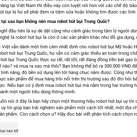
hãng tại Việt Nam thì điều này còn tuyệt vời hơn với các chế độ b
hút bụi bị hư sẽ phải đem ra tiệm sửa hoặc không tìm được các linh 
ì tại sao bạn không nên mua robot hút bụi Trung Quốc?
ghĩ đầu tiên là sự dè dặt cũng như cảnh giác trong tâm lý người dù
ghệ là robot hút bụi là còn ở các sản phẩm khác như đồ gia dụng, 
 Việt vẫn dành một tình cảm nhất định cho robot hút bụi Mỹ hoặc H
bot hút bụi Trung Quốc, họ vẫn có cảm giác thiếu an toàn trong ch
hút bụi Trung Quốc thực sự rất, rất tốt, rất đáng đồng tiền bát gạo
 nào? và mua ra sao mà thôi? Bạn không thể bỏ ra 300.000 VNĐ đ
 tính năng, độ bền sử dụng lên tới hàng chục năm được. Cũng như th
 thực sản phẩm để mua hàng trôi nổi trên thị trường sau đó đòi hỏi
ược. Nếu bạn có ý định mua robot hút bụi mà nằm trong hai trường hợ
thành một người tiêu dùng thông minh.
ốn nói ở đây là bạn hãy chọn một thương hiệu robot hút bụi uy tín
 uy tín giúp bạn trải nghiệm sản phẩm một cách tốt nhất, một địa c
ản phẩm. Còn cách chọn ư? Hãy đọc bài viết phân tích cách chọn ro
loại nào tốt