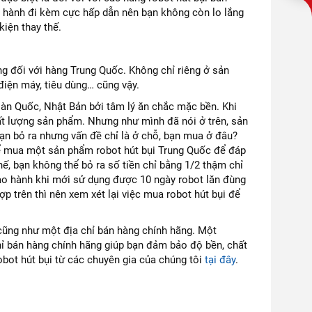
ảo hành đi kèm cực hấp dẫn nên bạn không còn lo lắng
kiện thay thế.
ng đối với hàng Trung Quốc. Không chỉ riêng ở sản
điện máy, tiêu dùng… cũng vậy.
àn Quốc, Nhật Bản bởi tâm lý ăn chắc mặc bền. Khi
ất lượng sản phẩm. Nhưng như mình đã nói ở trên, sản
 bạn bỏ ra nhưng vấn đề chỉ là ở chỗ, bạn mua ở đâu?
ể mua một sản phẩm robot hút bụi Trung Quốc để đáp
ế, bạn không thể bỏ ra số tiền chỉ bằng 1/2 thậm chỉ
 bảo hành khi mới sử dụng được 10 ngày robot lăn đùng
p trên thì nên xem xét lại việc mua robot hút bụi để
 cũng như một địa chỉ bán hàng chính hãng. Một
hỉ bán hàng chính hãng giúp bạn đảm bảo độ bền, chất
bot hút bụi từ các chuyên gia của chúng tôi
tại đây
.