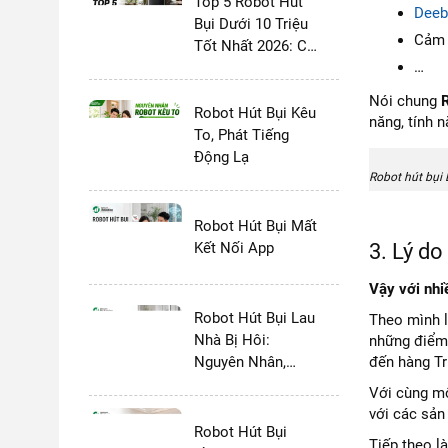
Top 5 Robot Hút
Deeb
Bụi Dưới 10 Triệu
Cảm 
Tốt Nhất 2026: Có
…
Dock Tự Giặt
Không?
Nói chung
R
Robot Hút Bụi Kêu
năng, tính 
To, Phát Tiếng
Động Lạ
Robot hút bụi
Robot Hút Bụi Mất
3. Lý d
Kết Nối App
Vậy với nhi
Robot Hút Bụi Lau
Theo mình l
Nhà Bị Hôi:
những điểm 
đến hàng T
Nguyên Nhân,
Cách Khắc Phục
Với cùng mộ
Triệt Để
với các sản
Robot Hút Bụi
Tiếp theo l