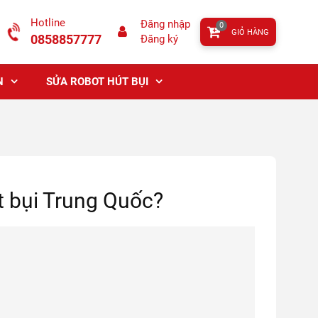
Hotline
Đăng nhập
0
GIỎ HÀNG
0858857777
Đăng ký
N
SỬA ROBOT HÚT BỤI
t bụi Trung Quốc?