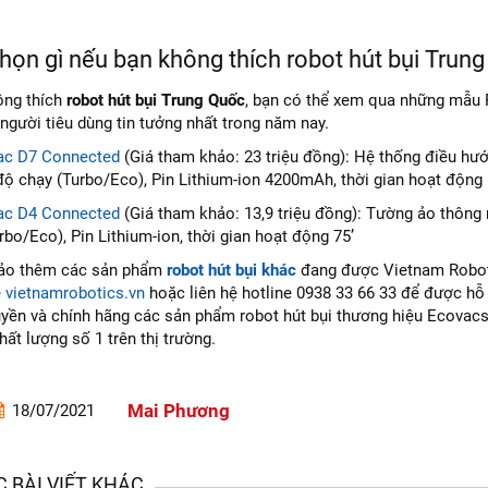
họn gì nếu bạn không thích robot hút bụi Trun
ông thích
robot hút bụi Trung Quốc
, bạn có thể xem qua những mẫu R
người tiêu dùng tin tưởng nhất trong năm nay.
ac D7 Connected
(Giá tham khảo: 23 triệu đồng): Hệ thống điều hướ
 độ chạy (Turbo/Eco), Pin Lithium-ion 4200mAh, thời gian hoạt động
ac D4 Connected
(Giá tham khảo: 13,9 triệu đồng): Tường ảo thông m
rbo/Eco), Pin Lithium-ion, thời gian hoạt động 75’
ảo thêm các sản phẩm
robot hút bụi khác
đang được Vietnam Robotic
e
vietnamrobotics.vn
hoặc liên hệ hotline 0938 33 66 33 để được hỗ 
yền và chính hãng các sản phẩm robot hút bụi thương hiệu Ecovac
hất lượng số 1 trên thị trường.
Mai Phương
18/07/2021
 BÀI VIẾT KHÁC