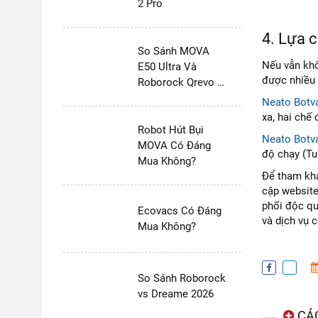
2 Pro
4. Lựa c
So Sánh MOVA
Nếu vẫn kh
E50 Ultra Và
được nhiều 
Roborock Qrevo S
Pro
Neato Botv
xa, hai chế
Robot Hút Bụi
Neato Botv
MOVA Có Đáng
độ chạy (Tu
Mua Không?
Để tham kh
cập websit
phối độc qu
Ecovacs Có Đáng
và dịch vụ c
Mua Không?
So Sánh Roborock
vs Dreame 2026
CÁC