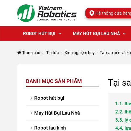
Hệ thống cửa hàn
ROBOT HÚT BỤI
MÁY HÚT BỤI LAU NHÀ
Trang chủ
Tin tức
Kinh nghiệm hay
Tại sao nên và k
Tại s
DANH MỤC SẢN PHẨM
Robot hút bụi
1.
1. th
2.
2. th
Máy Hút Bụi Lau Nhà
3.
3. lý
Robot lau kính
4.
4. lự