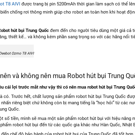
ot T8 AIVI
được trang bị pin 5200mAh thời gian làm sạch có thể lên 
biến chống rơi thông minh giúp cho robot an toàn hơn khi hoạt độn
obot hút bụi Trung Quốc
đem đến cho người tiêu dùng một giá cả t
năng, thiết kế… và không kém phần sang trọng so với các hãng nổi t
 Deebot Ozmo T8 AIVI
o nên và không nên mua Robot hút bụi Trung Q
ều cái lợi trước mắt như vậy thì có nên mua robot hút bụi Trung Qu
à có. Trước hết, chất lượng sản phẩm robot hút bụi Trung Quốc đư
nhấn riêng biệt chứ không còn bị mang tiếng là “học hỏi” từ các n
rung Quốc.
t số tiền, mình sẽ mua một sản phẩm robot hút bụi với hiệu năng m
 phẩm robot hút bụi đến từ các quốc gia khác như Hàn Quốc, Nhật 
à đến chế độ bảo hành của robot hút bụi của Trung Quốc đã tốt hơn, đ