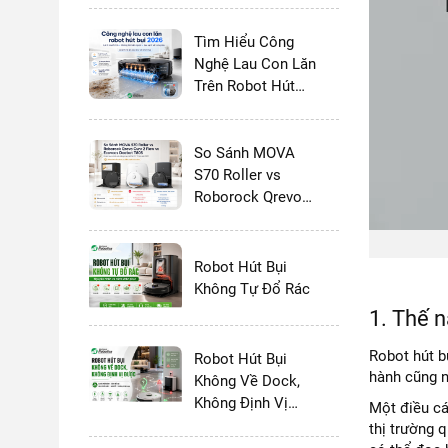
Tìm Hiểu Công
Nghệ Lau Con Lăn
Trên Robot Hút
Bụi Lau Nhà 2026:
Có Thực Sự Tốt
Hơn Giẻ Xoay
So Sánh MOVA
Không?
S70 Roller vs
Roborock Qrevo
Curv 2 Flow vs
Ecovacs Deebot
T80S - 2026
Robot Hút Bụi
Không Tự Đổ Rác
1. Thế 
Robot hút b
Robot Hút Bụi
hành cũng n
Không Về Dock,
Không Định Vị
Một điều cá
Được
thị trường q