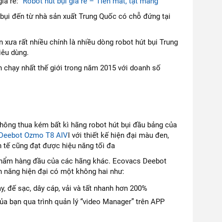
giá rẻ:
“Robot hút bụi giá rẻ – Tiền mất, tật mang”
 bụi đến từ nhà sản xuất Trung Quốc có chỗ đứng tại
 xưa rất nhiều chính là nhiều dòng robot hút bụi Trung
iêu dùng.
n chạy nhất thế giới trong năm 2015 với doanh số
không thua kém bất kì hãng robot hút bụi đầu bảng của
Deebot Ozmo T8 AIV
I với thiết kế hiện đại màu đen,
 tế cũng đạt được hiệu năng tối đa
n phẩm hàng đầu của các hãng khác. Ecovacs Deebot
h năng hiện đại có một không hai như:
, đế sạc, dây cáp, vải và tất nhanh hơn 200%
của bạn qua trình quản lý “video Manager” trên APP