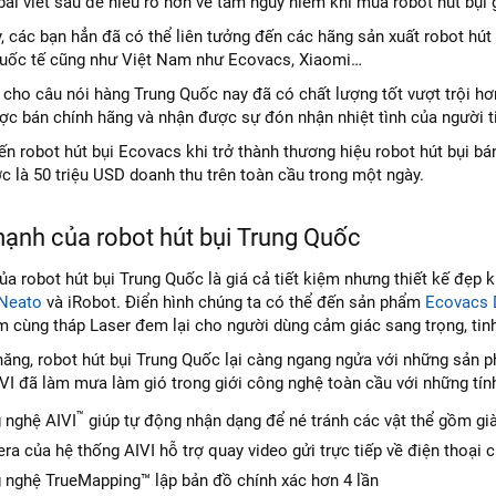
bài viết sau để hiểu rõ hơn về tầm nguy hiểm khi mua robot hút bụi 
, các bạn hẳn đã có thể liên tưởng đến các hãng sản xuất robot hút
quốc tế cũng như Việt Nam như Ecovacs, Xiaomi…
cho câu nói hàng Trung Quốc nay đã có chất lượng tốt vượt trội hơn
c bán chính hãng và nhận được sự đón nhận nhiệt tình của người t
ến robot hút bụi Ecovacs khi trở thành thương hiệu robot hút bụi bá
 là 50 triệu USD doanh thu trên toàn cầu trong một ngày.
mạnh của robot hút bụi Trung Quốc
a robot hút bụi Trung Quốc là giá cả tiết kiệm nhưng thiết kế đẹp 
Neato
và iRobot. Điển hình chúng ta có thể đến sản phẩm
Ecovacs 
 cùng tháp Laser đem lại cho người dùng cảm giác sang trọng, tinh
 năng, robot hút bụi Trung Quốc lại càng ngang ngửa với những sả
I đã làm mưa làm gió trong giới công nghệ toàn cầu với những tín
™
 nghệ AIVI
giúp tự động nhận dạng để né tránh các vật thể gồm giày
a của hệ thống AIVI hỗ trợ quay video gửi trực tiếp về điện thoại 
 nghệ TrueMapping™ lập bản đồ chính xác hơn 4 lần