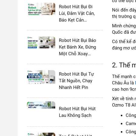
có thể đọc 
Robot Hút Bụi Đi
Nói đến đây
Lùi, Đâm Vật Cản,
thị trường 
Báo Kẹt Cản
Minh chứng 
Trước
Quốc đã đượ
Robot Hút Bụi Báo
Có thể kể đ
Kẹt Bánh Xe, Đứng
đáng mơ ước
Một Chỗ Xoay
Tròn
2. Thế 
Robot Hút Bụi Tự
Thế mạnh củ
Tắt Nguồn, Chạy
Châu Âu là
Nhanh Hết Pin
cao hơn 9cm
Xét về tính
Ozmo T8 AIV
Robot Hút Bụi Hút
Lau Không Sạch
Công
Camer
Công