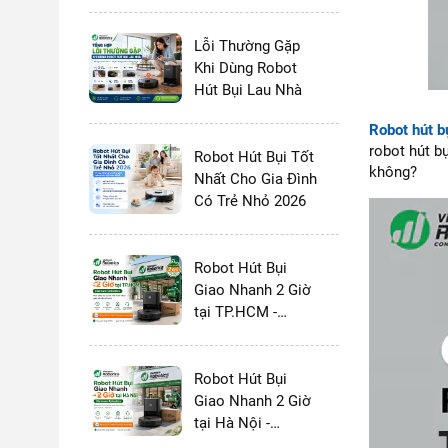
và MOVA 2026:
Chọn Thương
Hiệu Nào?
Lỗi Thường Gặp
Khi Dùng Robot
Hút Bụi Lau Nhà
Robot hút b
robot hút b
Robot Hút Bụi Tốt
không?
Nhất Cho Gia Đình
Có Trẻ Nhỏ 2026
Robot Hút Bụi
Giao Nhanh 2 Giờ
tại TP.HCM -
Vietnam Robotics
Robot Hút Bụi
Giao Nhanh 2 Giờ
tại Hà Nội -
Vietnam Robotics