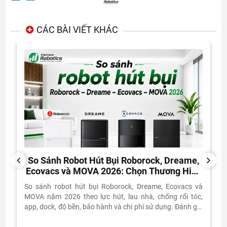
CÁC BÀI VIẾT KHÁC
So Sánh Robot Hút Bụi Roborock, Dreame,
PREVIOUS
NEXT
Ecovacs và MOVA 2026: Chọn Thương Hiệu
Nào?
So sánh robot hút bụi Roborock, Dreame, Ecovacs và
MOVA năm 2026 theo lực hút, lau nhà, chống rối tóc,
app, dock, độ bền, bảo hành và chi phí sử dụng. Đánh giá
thực tế từ Vietnam Robotics.