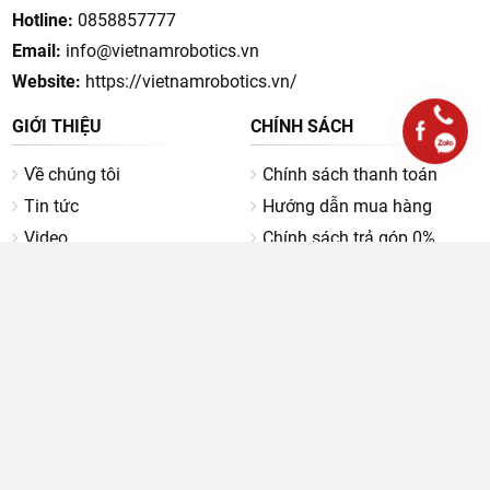
Hotline:
0858857777
Email:
info@vietnamrobotics.vn
Website:
https://vietnamrobotics.vn/
GIỚI THIỆU
CHÍNH SÁCH
Về chúng tôi
Chính sách thanh toán
Tin tức
Hướng dẫn mua hàng
Video
Chính sách trả góp 0%
Tuyển dụng
Chính sách bảo mật thông
tin
Liên hệ
Chính sách giao hàng, kiểm
hàng
Chính sách bảo hành
Chính sách đổi trả
Chính sách khiếu nại
TÀI LIỆU HƯỚNG DẪN