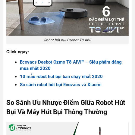
Robot hút bụi Deebot T8 AIVI
Click ngay:
Ecovacs Deebot Ozmo T8 AIVI™ – Siêu phẩm đáng
mua nhất 2020
10 mẫu robot hút bụi bán chạy nhất 2020
So sánh robot hút bụi Ecovacs và Xiaomi
So Sánh Ưu Nhược Điểm Giữa Robot Hút
Bụi Và Máy Hút Bụi Thông Thường