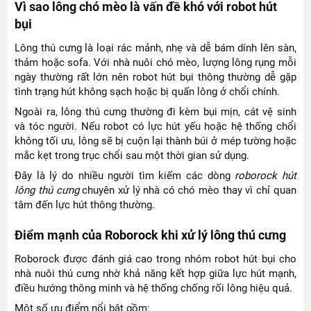
Vì sao lông chó mèo là vấn đề khó với robot hút
bụi
Lông thú cưng là loại rác mảnh, nhẹ và dễ bám dính lên sàn,
thảm hoặc sofa. Với nhà nuôi chó mèo, lượng lông rụng mỗi
ngày thường rất lớn nên robot hút bụi thông thường dễ gặp
tình trạng hút không sạch hoặc bị quấn lông ở chổi chính.
Ngoài ra, lông thú cưng thường đi kèm bụi mịn, cát vệ sinh
và tóc người. Nếu robot có lực hút yếu hoặc hệ thống chổi
không tối ưu, lông sẽ bị cuộn lại thành búi ở mép tường hoặc
mắc kẹt trong trục chổi sau một thời gian sử dụng.
Đây là lý do nhiều người tìm kiếm các dòng
roborock hút
lông thú cưng
chuyên xử lý nhà có chó mèo thay vì chỉ quan
tâm đến lực hút thông thường.
Điểm mạnh của Roborock khi xử lý lông thú cưng
Roborock được đánh giá cao trong nhóm robot hút bụi cho
nhà nuôi thú cưng nhờ khả năng kết hợp giữa lực hút mạnh,
điều hướng thông minh và hệ thống chống rối lông hiệu quả.
Một số ưu điểm nổi bật gồm: