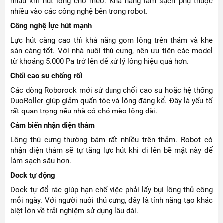
nhau khi hút lông chó mèo. Khả năng làm sạch phụ thuộc
nhiều vào các công nghệ bên trong robot.
Công nghệ lực hút mạnh
Lực hút càng cao thì khả năng gom lông trên thảm và khe
sàn càng tốt. Với nhà nuôi thú cưng, nên ưu tiên các model
từ khoảng 5.000 Pa trở lên để xử lý lông hiệu quả hơn.
Chổi cao su chống rối
Các dòng Roborock mới sử dụng chổi cao su hoặc hệ thống
DuoRoller giúp giảm quấn tóc và lông đáng kể. Đây là yếu tố
rất quan trọng nếu nhà có chó mèo lông dài.
Cảm biến nhận diện thảm
Lông thú cưng thường bám rất nhiều trên thảm. Robot có
nhận diện thảm sẽ tự tăng lực hút khi đi lên bề mặt này để
làm sạch sâu hơn.
Dock tự động
Dock tự đổ rác giúp hạn chế việc phải lấy bụi lông thủ công
mỗi ngày. Với người nuôi thú cưng, đây là tính năng tạo khác
biệt lớn về trải nghiệm sử dụng lâu dài.