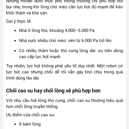
Những model dưới mức phổ thông thường chỉ phù hợp hút
bụi nhẹ, trong khi lông chó mèo cần lực hút đủ mạnh để kéo
khỏi thảm và khe sàn.
Gợi ý thực tế:
Nhà ít lông thú: khoảng 4.000–5.000 Pa
Nhà nuôi nhiều chó mèo: nên từ 6.000 Pa trở lên
Có nhiều thảm hoặc thú cưng lông dài: ưu tiên dòng
cao cấp lực hút mạnh
Tuy nhiên, lực hút không phải yếu tố duy nhất. Một robot có
lực hút cao nhưng chổi dễ rối vẫn gây khó chịu trong quá
trình dùng lâu dài.
Chổi cao su hay chổi lông sẽ phù hợp hơn
Với nhu cầu hút lông thú cưng, chổi cao su thường hiệu quả
hơn chổi lông truyền thống.
Ưu điểm của chổi cao su:
Ít bám lông