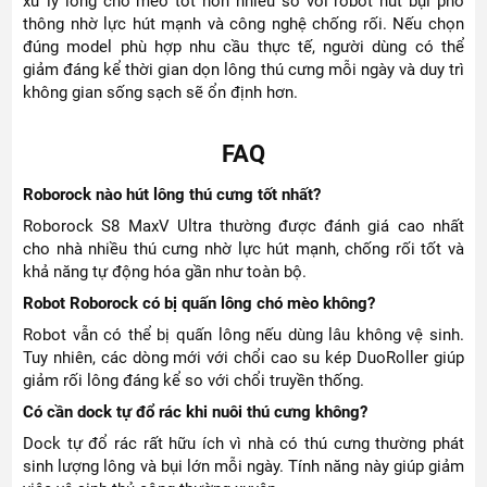
xử lý lông chó mèo tốt hơn nhiều so với robot hút bụi phổ
thông nhờ lực hút mạnh và công nghệ chống rối. Nếu chọn
đúng model phù hợp nhu cầu thực tế, người dùng có thể
giảm đáng kể thời gian dọn lông thú cưng mỗi ngày và duy trì
không gian sống sạch sẽ ổn định hơn.
FAQ
Roborock nào hút lông thú cưng tốt nhất?
Roborock S8 MaxV Ultra thường được đánh giá cao nhất
cho nhà nhiều thú cưng nhờ lực hút mạnh, chống rối tốt và
khả năng tự động hóa gần như toàn bộ.
Robot Roborock có bị quấn lông chó mèo không?
Robot vẫn có thể bị quấn lông nếu dùng lâu không vệ sinh.
Tuy nhiên, các dòng mới với chổi cao su kép DuoRoller giúp
giảm rối lông đáng kể so với chổi truyền thống.
Có cần dock tự đổ rác khi nuôi thú cưng không?
Dock tự đổ rác rất hữu ích vì nhà có thú cưng thường phát
sinh lượng lông và bụi lớn mỗi ngày. Tính năng này giúp giảm